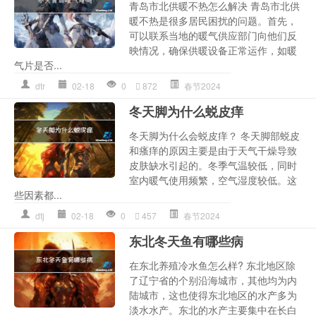
青岛市北供暖不热怎么解决 青岛市北供
暖不热是很多居民困扰的问题。首先，
可以联系当地的暖气供应部门向他们反
映情况，确保供暖设备正常运作，如暖
气片是否...
dtr
02-18
0
872
春节2024
冬天脚为什么蜕皮痒
冬天脚为什么会蜕皮痒？ 冬天脚部蜕皮
和瘙痒的原因主要是由于天气干燥导致
皮肤缺水引起的。冬季气温较低，同时
室内暖气使用频繁，空气湿度较低。这
些因素都...
dtj
02-18
0
457
春节2024
东北冬天鱼有哪些病
在东北养殖冷水鱼怎么样? 东北地区除
了辽宁省的个别沿海城市，其他均为内
陆城市，这也使得东北地区的水产多为
淡水水产。东北的水产主要集中在长白