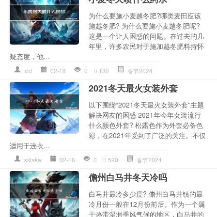
为什么要施小麦越冬肥?哪类麦田应该
施越冬肥? 为什么要施小麦越冬肥呢?
这是一个让人困惑的问题。在过去的几
年里，许多农民对于施加越冬肥料持怀
疑态度，他...
xld
02-18
0
180
春节2024
2021冬天最火女装外套
以下围绕“2021冬天最火女装外套”主题
解决网友的困惑 2021年今年女装流行
什么颜色外套? 松露色作为外套必备色
彩，在2021年受到了广泛的关注。不仅
适用于连衣...
sslake
02-18
0
520
春节2024
儋州白马井冬天冷吗
白马井最冷多少度? 儋州白马井镇的最
冷月份一般在12月份前后。作为一个属
于热带湿润季风气候的地区，白马井的