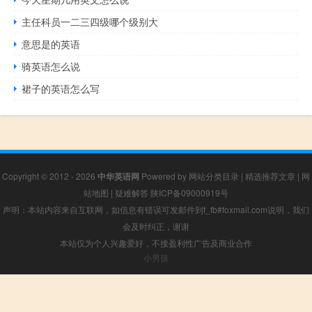
主任科员一二三四级哪个级别大
意思是的英语
骑英语怎么说
裙子的英语怎么写
Copyright © 2012 - 2026
中华英语网
Powered by
网站分类目录
|
精选推荐文章
|
网
站地图
|
疑难解答
陕ICP备09000919号
声明：本站内容来自互联网，如信息有错误可发邮件到f_fb#foxmail.com说明，我们
会及时纠正，谢谢
本站仅为个人兴趣爱好，不接盈利性广告及商业合作
小男孩