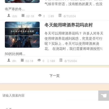
气候非常舒适，没有酷热的夏天，也没
有严寒的冬...
dzb
02-18
0
89
春节2024
冬天能用啤酒养花吗农村
冬天可以用啤酒养花吗？ 许多人对冬天
使用啤酒养花感到困惑，究竟是否可行
呢？实际上，冬天可以使用啤酒来浇
花。 在浇花时，我们需要将啤酒按照1:
50的比例稀...
dtn
02-18
0
189
春节2024
下一页
☚