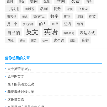
发音
单词
动词
区别
副词
句子
动物
可以用
名词
复数
可以说
序数词
宋代
数字
时间
春节
形容词
我们可以
形式
星期
的人
短语
是一个
的是
缩写
梦幻西游
英语
英文
自己的
表达方式
英语单词
音标
词汇
这个词
读音
都是
语言
这一
猜你想看的文章
大专英语怎么说
原理图英文
凳子的英语怎么说
我要看啥时候过年
这是谁英语
今天星期几用英文怎么说