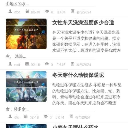
山地区的水...
dbd
02-18
0
434
春节2024
女性冬天洗澡温度多少合适
冬天洗澡水温多少合适? 冬天洗澡水温
是一个关乎舒适度和健康的问题。据专
家研究数据显示，在进入冬季时，洗澡
水温不宜太低，最适宜的温度是42度左
右。 洗澡...
nxd
02-18
0
645
春节2024
冬天穿什么动物保暖呢
动物过冬保暖方法很多 冬眠是一种常见
的动物过冬保暖方法。比如熊、蛇、刺
猬、青蛙等动物会通过冬眠来度过寒冷
的冬天。熊在冬天到来之前会不断进
食，将多余...
dtc
02-18
0
674
春节2024
小麦冬天喷什么药水