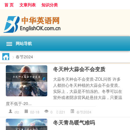
首 页
文章列表
知识分类
网站导航
>
春节2024
冬天种大蒜会不会变质
大蒜冬天种会不会变质-ZOL问答 许多
人都担心冬天种植的大蒜会不会变质。
实际上，大蒜是不怕冻的。冬季可以在
室外或者阴凉背风处悬挂大蒜，只要温
度不低于-20...
dtz
02-18
0
221
春节2024
冬天青岛暖气难吗