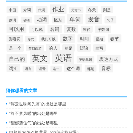
作业
介词
中国
代词
冬天
则是
元宵节
发音
单词
动词
区别
副词
句子
动物
可以用
名词
复数
可以说
序数词
宋代
数字
时间
春节
形容词
我们可以
形式
星期
的人
短语
是一个
的是
缩写
梦幻西游
英语
英文
自己的
表达方式
英语单词
音标
词汇
这个词
读音
都是
语言
这一
猜你想看的文章
“浮云世味闲先薄”的出处是哪里
“终不禁风暖”的出处是哪里
“望郁葱佳气”的出处是哪里
电脑版qq怎么换背景（qq怎么换背景）