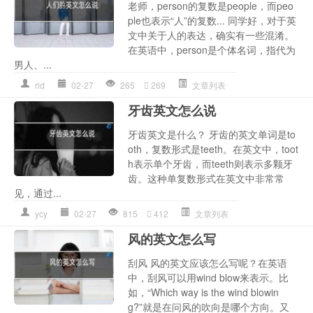
老师，person的复数是people，而peo
ple也表示“人”的复数... 同学好，对于英
文中关于人的表达，确实有一些混淆。
在英语中，person是个体名词，指代为
男人、...
rld
02-27
265
269
文章列表
牙齿英文怎么说
牙齿英文是什么？ 牙齿的英文单词是to
oth，复数形式是teeth。在英文中，toot
h表示单个牙齿，而teeth则表示多颗牙
齿。这种单复数形式在英文中非常常
见，通过...
ycy
02-27
815
412
文章列表
风的英文怎么写
刮风 风的英文应该怎么写呢？在英语
中，刮风可以用wind blow来表示。比
如，“Which way is the wind blowin
g?”就是在问风的吹向是哪个方向。又