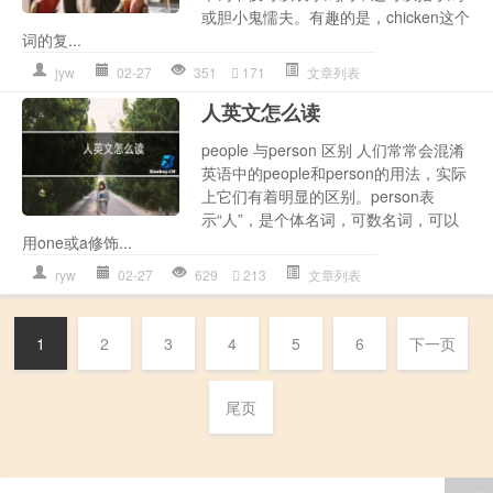
或胆小鬼懦夫。有趣的是，chicken这个
词的复...
jyw
02-27
351
171
文章列表
人英文怎么读
people 与person 区别 人们常常会混淆
英语中的people和person的用法，实际
上它们有着明显的区别。person表
示“人”，是个体名词，可数名词，可以
用one或a修饰...
ryw
02-27
629
213
文章列表
1
2
3
4
5
6
下一页
尾页