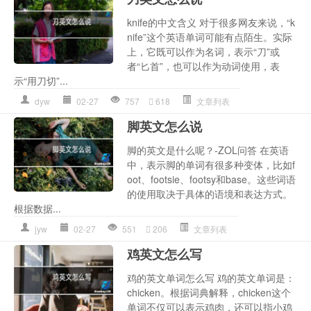
knife的中文含义 对于很多网友来说，“k
nife”这个英语单词可能有点陌生。实际
上，它既可以作为名词，表示“刀”或
者“匕首”，也可以作为动词使用，表
示“用刀切”...
dyw
02-27
757
618
文章列表
脚英文怎么说
脚的英文是什么呢？-ZOL问答 在英语
中，表示脚的单词有很多种变体，比如f
oot、footsie、footsy和base。这些词语
的使用取决于具体的语境和表达方式。
根据数据...
jyw
02-27
551
206
文章列表
鸡英文怎么写
鸡的英文单词怎么写 鸡的英文单词是：
chicken。根据词典解释，chicken这个
单词不仅可以表示鸡肉，还可以指小鸡