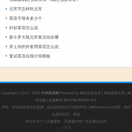
元宵节怎样吃元宵
英语字母有多少个
衬衫英语怎么说
新斗罗大陆元宵夜活动在哪
穿上你的外套用英语怎么说
复试英语自我介绍模板
Copyright © 2012 - 2026
中华英语网
Powered by
网站分类目录
|
精选推荐文章
|
网
站地图
|
疑难解答
陕ICP备09000919号
声明：本站内容来自互联网，如信息有错误可发邮件到f_fb#foxmail.com说明，我们
会及时纠正，谢谢
本站仅为个人兴趣爱好，不接盈利性广告及商业合作
小男孩