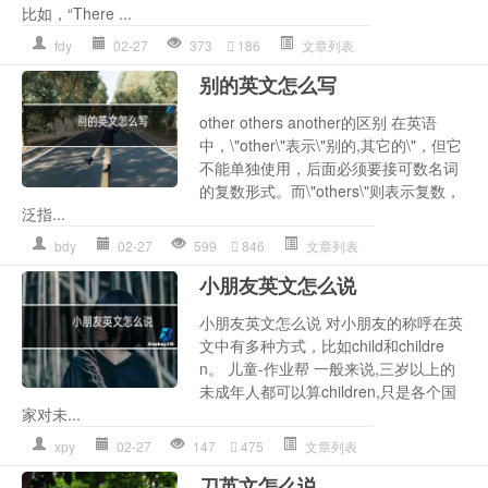
比如，“There ...
fdy
02-27
373
186
文章列表
别的英文怎么写
other others another的区别 在英语
中，\"other\"表示\"别的,其它的\"，但它
不能单独使用，后面必须要接可数名词
的复数形式。而\"others\"则表示复数，
泛指...
bdy
02-27
599
846
文章列表
小朋友英文怎么说
小朋友英文怎么说 对小朋友的称呼在英
文中有多种方式，比如child和childre
n。 儿童-作业帮 一般来说,三岁以上的
未成年人都可以算children,只是各个国
家对未...
xpy
02-27
147
475
文章列表
刀英文怎么说