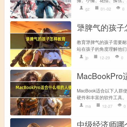
撮、小撮、花指、揉弦、上
gz
01-02
0
犟脾气的孩子
教育犟脾气的孩子需要耐心
站在孩子的角度理解他们的
jp
12-29
0
MacBookP
MacBook适合以下人
硬件和丰富的软件工具。 2
ma
12-27
0
中级经济师哪