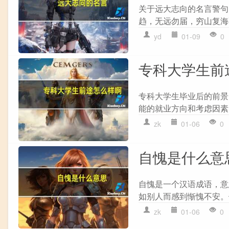
关于远大志向的名言警句，
趋，无远勿届，穷山复海
yd
01-09
0
专科大学生前
专科大学生毕业后的前景
能的就业方向和考虑因素： 
zk
01-06
0
自愧是什么意
自愧是一个汉语成语，意
如别人而感到惭愧不安。
zk
01-06
0