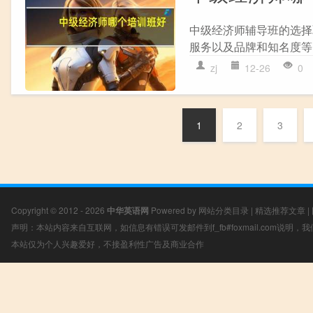
中级经济师辅导班的选择
服务以及品牌和知名度等。
zj
12-26
0
1
2
3
Copyright © 2012 - 2026
中华英语网
Powered by
网站分类目录
|
精选推荐文章
|
声明：本站内容来自互联网，如信息有错误可发邮件到f_fb#foxmail.com说明
本站仅为个人兴趣爱好，不接盈利性广告及商业合作