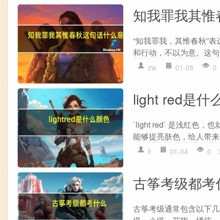
知我罪我其惟
“知我罪我，其惟春秋”
和行动，不以为意。这句
zw
01-05
0
light red是
`light red` 
能够提亮肤色，给人带来
li
01-04
0
古筝考级都考
古筝考级通常包含以下几个