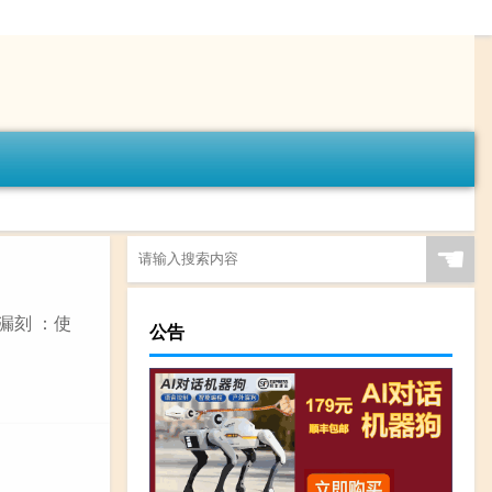
☚
漏刻 ：使
公告