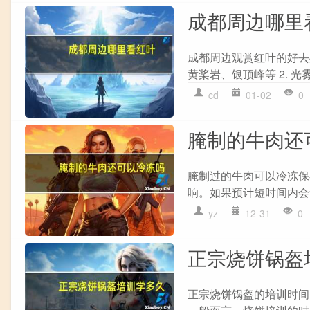
成都周边哪里
成都周边观赏红叶的好去处
黄桨岩、银顶峰等 2. 光
cd
01-02
0
腌制的牛肉还
腌制过的牛肉可以冷冻保
响。如果预计短时间内会
yz
12-31
0
正宗烧饼锅盔
正宗烧饼锅盔的培训时间