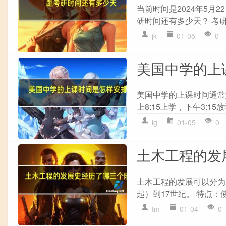
当前时间是2024年5月2
研时间还有多少天？ 考研时
jk
01-05
0
美国中学的上
美国中学的上课时间通常如
上8:15上学，下午3:15放
lg
01-05
0
土木工程的发
土木工程的发展可以分为三
起）到17世纪。 特点：
tm
01-04
0