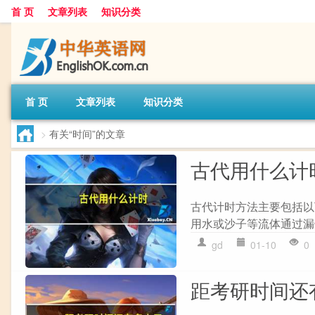
首 页
文章列表
知识分类
首 页
文章列表
知识分类
>
有关“时间”的文章
古代用什么计
古代计时方法主要包括以下
用水或沙子等流体通过漏壶均
gd
01-10
0
距考研时间还