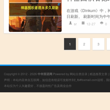
在游戏《Dinkum》中
日刷新。 刷新时间为中午
sr
12-27
0
1
2
3
Copyright © 2012 - 2026
中华英语网
Powered by
网站分类目录
|
精选推荐文章
|
声明：本站内容来自互联网，如信息有错误可发邮件到f_fb#foxmail.com说明
本站仅为个人兴趣爱好，不接盈利性广告及商业合作