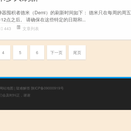
，神器囤积者德米（Demi）的刷新时间如下： 德米只在每周的周
12点之后。 请确保在这些特定的日期和...
443
文章列表
4
5
6
下一页
尾页
网站地图
|
疑难解答
陕ICP备09000919号
，我们会及时纠正，谢谢