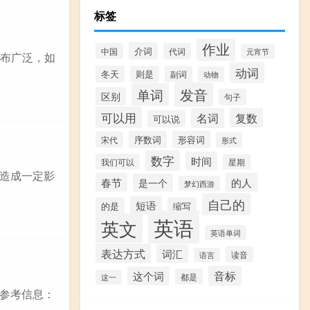
标签
作业
介词
中国
代词
元宵节
分布广泛，如
动词
冬天
则是
副词
动物
发音
单词
区别
句子
可以用
名词
复数
可以说
序数词
形容词
宋代
形式
数字
时间
我们可以
星期
造成一定影
春节
的人
是一个
梦幻西游
自己的
短语
的是
缩写
英语
英文
英语单词
表达方式
词汇
读音
语言
音标
这个词
都是
这一
参考信息：