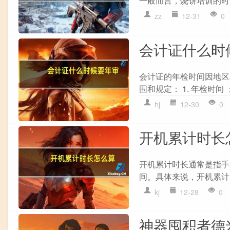
一般而言，烧饼培训的时间
zz
12-31
0
会计证什么时
会计证的年检时间因地区
围和规定： 1. 年检时间 
hj
12-30
0
开机累计时长
开机累计时长通常是指手
间。具体来说，开机累计时长
kj
12-28
0
神器囤积者德