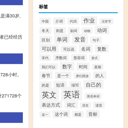
标签
是满30岁,
作业
介词
中国
代词
元宵节
动词
冬天
则是
副词
动物
长者已经经历
发音
单词
区别
句子
可以用
名词
复数
可以说
序数词
形容词
宋代
形式
数字
时间
我们可以
星期
1728小时。
春节
的人
是一个
梦幻西游
自己的
短语
的是
缩写
英语
英文
71728个
英语单词
表达方式
词汇
读音
语言
音标
这个词
都是
这一