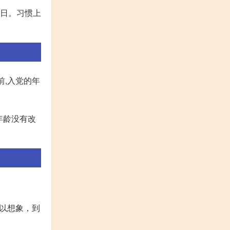
生日。习惯上
前,入党的年
年龄没有改
可以想象，到