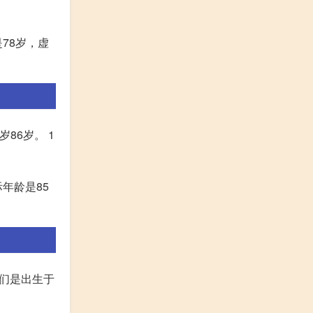
78岁，虚
岁86岁。 1
年龄是85
他们是出生于