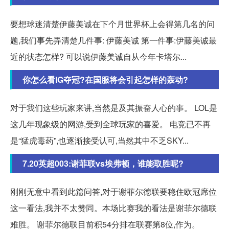
要想球迷清楚伊藤美诚在下个月世界杯上会得第几名的问
题,我们事先弄清楚几件事: 伊藤美诚 第一件事:伊藤美诚最
近的状态怎样? 可以说伊藤美诚自从今年卡塔尔...
你怎么看IG夺冠?在国服将会引起怎样的轰动?
对于我们这些玩家来讲,当然是及其振奋人心的事。 LOL是
这几年现象级的网游,受到全球玩家的喜爱。 电竞已不再
是“猛虎毒药”,也逐渐接受认可,当然其中不乏SKY...
7.20英超003:谢菲联vs埃弗顿，谁能取胜呢?
刚刚无意中看到此篇问答,对于谢菲尔德联要稳住欧冠席位
这一看法,我并不太赞同。本场比赛我的看法是谢菲尔德联
难胜。 谢菲尔德联目前积54分排在联赛第8位,作为。