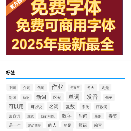
标签
作业
介词
中国
代词
冬天
则是
元宵节
发音
单词
动词
区别
副词
句子
动物
可以用
名词
复数
可以说
序数词
宋代
数字
时间
春节
形容词
我们可以
形式
星期
的人
短语
是一个
的是
缩写
梦幻西游