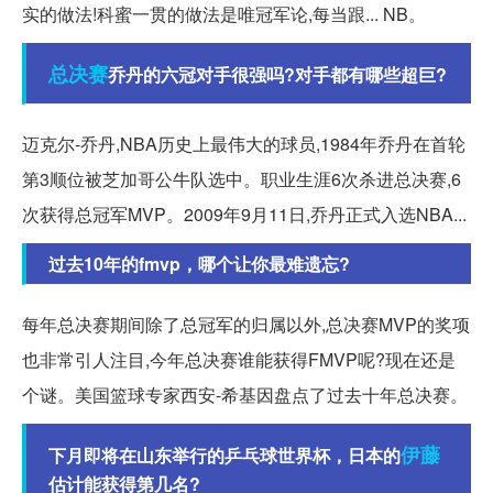
实的做法!科蜜一贯的做法是唯冠军论,每当跟... NB。
总决赛
乔丹的六冠对手很强吗?对手都有哪些超巨?
迈克尔-乔丹,NBA历史上最伟大的球员,1984年乔丹在首轮
第3顺位被芝加哥公牛队选中。职业生涯6次杀进总决赛,6
次获得总冠军MVP。2009年9月11日,乔丹正式入选NBA...
过去10年的fmvp，哪个让你最难遗忘?
每年总决赛期间除了总冠军的归属以外,总决赛MVP的奖项
也非常引人注目,今年总决赛谁能获得FMVP呢?现在还是
个谜。美国篮球专家西安-希基因盘点了过去十年总决赛。
伊藤
下月即将在山东举行的乒乓球世界杯，日本的
估计能获得第几名?