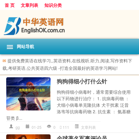
首 页
文章列表
知识分类
网站导航
✉
提供免费英语在线学习,,英语资料,在线视听,听力,阅读,写作资料下
载,考研英语,公共英语四六级 -打造全国最好的英语学习网站!
狗狗得细小打什么针
狗狗得细小病毒时，通常需要综合使用
以下药物进行治疗： 1. 抗病毒药物 ：
犬细小病毒单克隆抗体 犬干扰素 泛昔
洛韦等抗病毒药物 2. 抗生素 ： 氨基糖
苷类 β...
gg
01-25
0
111
文章列表
全球著名军事评论员