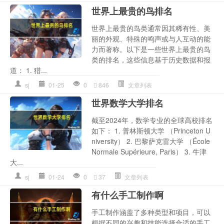
世界上最贵的鸟排名
世界上最贵的鸟类通常因其稀有性、美
丽的外观、特殊的鸣声或与人互动的能
力而著称。以下是一些世界上最贵的鸟
类的排名，这些信息基于历史数据和报
道： 1. 猎...
sj
01-25
0
846
文章列表
世界数学大学排名
截至2024年，数学专业的全球高校排名
如下： 1. 普林斯顿大学 （Princeton U
niversity） 2. 巴黎萨克雷大学 （École
Normale Supérieure, Paris） 3. 牛津
大...
sj
01-24
0
37
文章列表
有什么手工制作啊
手工制作涵盖了多种类型和项目，可以
根据不同的兴趣和技能选择合适的手工