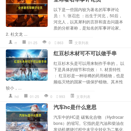
以下是一些国内较为著名的军事评论
员： 1. 张召忠 ：出生于河北，50后，
河北人，以其犀利的言辞和直击问题本
质的分析著称，是知名的军事评论家。
2. 杜文龙 ...
rr
01-25
0
863
文章列表
红豆杉木材可不可以做手串
红豆杉木头是可以用来制作手串的 。以
下是具体的细节和功效： 1. 材质特性
： 红豆杉是一种珍稀的药用植物，也是
频临灭绝的国家一级保护植物。其木性
较小，...
hd
01-25
0
993
文章列表
汽车hc是什么意思
汽车中的HC是 碳氢化合物 （Hydrocar
bons）的缩写。它指的是汽油和柴油在
发动机燃烧过程中未完全转化为二氧化