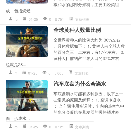
碳和水的那部分燃料，主要由烃类组
成，包括烷烃...
rc
01-25
0
751
文章列表
全球黄种人数量比例
全世界黄种人的比例大约为 30%左右
。具体数据如下： 1. 黄种人占全球人数
的百分之三十二左右，有17亿左右。 2.
黄种人目前约占世界人口的37%左右，
也就是28...
rr
01-25
0
665
文章列表
汽车底盘为什么会滴水
车底盘滴水可能有多种原因，以下是一
些常见的原因及解释： 1. 空调冷凝水
： 当车辆使用空调时，车内的热空气中
的水分会凝结在蒸发器的吸热鳍片表
面，形成水...
rc
01-25
0
121
文章列表