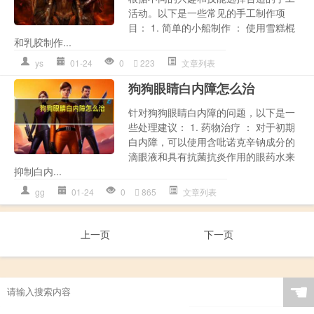
活动。以下是一些常见的手工制作项
目： 1. 简单的小船制作 ： 使用雪糕棍
和乳胶制作...
ys
01-24
0
223
文章列表
狗狗眼睛白内障怎么治
针对狗狗眼睛白内障的问题，以下是一
些处理建议： 1. 药物治疗 ： 对于初期
白内障，可以使用含吡诺克辛钠成分的
滴眼液和具有抗菌抗炎作用的眼药水来
抑制白内...
gg
01-24
0
865
文章列表
上一页
下一页
☚