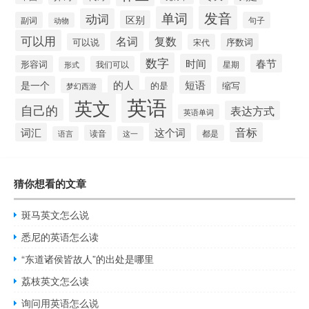
发音
单词
动词
区别
副词
句子
动物
可以用
名词
复数
可以说
序数词
宋代
数字
时间
春节
形容词
我们可以
形式
星期
的人
短语
是一个
的是
缩写
梦幻西游
英语
英文
自己的
表达方式
英语单词
音标
词汇
这个词
读音
都是
语言
这一
猜你想看的文章
斑马英文怎么说
悉尼的英语怎么读
“东道诸侯皆故人”的出处是哪里
荔枝英文怎么读
询问用英语怎么说