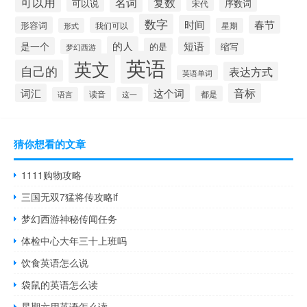
可以用
名词
复数
可以说
序数词
宋代
数字
时间
春节
形容词
我们可以
形式
星期
的人
短语
是一个
的是
缩写
梦幻西游
英语
英文
自己的
表达方式
英语单词
音标
词汇
这个词
读音
都是
语言
这一
猜你想看的文章
1111购物攻略
三国无双7猛将传攻略if
梦幻西游神秘传闻任务
体检中心大年三十上班吗
饮食英语怎么说
袋鼠的英语怎么读
星期六用英语怎么读