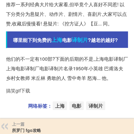
推荐一系列经典大片给大家看,但毕竟个人喜好不同惹! 以
下分类分为悬疑片、动作片、剧情片、喜剧片,大家可以点
赞,收藏后慢慢看! 悬疑片: 《控方证人》【豆... 同。
上海
译制片
哪里能下到免费的
电影
?越老的越好?
他们的不一定有100部?下面的后期的不是,上海电影译制厂
上海电影译制厂电影译制片名录1950年小英雄 巴甫洛夫
乡村女教师 米丘林 勇敢的人 雪中奇羊 怒海... 他。
搞笑gif下载
网络标签：
上海
电影
译制片
上一篇
所罗门 fgo攻略