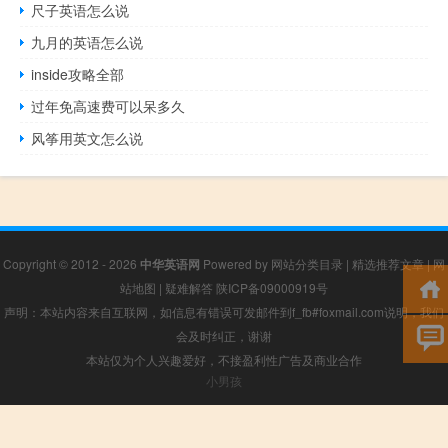
尺子英语怎么说
九月的英语怎么说
inside攻略全部
过年免高速费可以呆多久
风筝用英文怎么说
Copyright © 2012 - 2026
中华英语网
Powered by
网站分类目录
|
精选推荐文章
|
网
站地图
|
疑难解答
陕ICP备09000919号
声明：本站内容来自互联网，如信息有错误可发邮件到f_fb#foxmail.com说明，我们
会及时纠正，谢谢
本站仅为个人兴趣爱好，不接盈利性广告及商业合作
小男孩