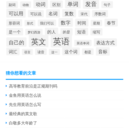
发音
单词
动词
区别
副词
句子
动物
可以用
名词
复数
可以说
序数词
宋代
数字
时间
春节
形容词
我们可以
形式
星期
的人
短语
是一个
的是
缩写
梦幻西游
英语
英文
自己的
表达方式
英语单词
音标
词汇
这个词
读音
都是
语言
这一
猜你想看的文章
高等教育前沿是正规期刊吗
金鱼用英语怎么说
先生用英语怎么写
最经典的英文歌
白敬多大年龄了