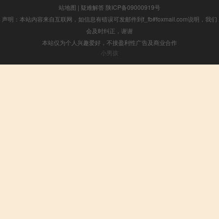
站地图
|
疑难解答
陕ICP备09000919号
声明：本站内容来自互联网，如信息有错误可发邮件到f_fb#foxmail.com说明，我们
会及时纠正，谢谢
本站仅为个人兴趣爱好，不接盈利性广告及商业合作
小男孩