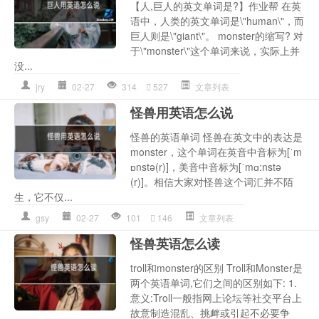
【人,巨人的英文单词是?】作业帮 在英
语中，人类的英文单词是\"human\"，而
巨人则是\"giant\"。 monster的缩写? 对
于\"monster\"这个单词来说，实际上并
没...
jry
02-27
314
527
文章列表
怪兽用英语怎么说
怪兽的英语单词 怪兽在英文中的表达是
monster，这个单词在英音中音标为[ˈm
ɒnstə(r)]，美音中音标为[ˈmɑ:nstə
(r)]。相信大家对怪兽这个词汇并不陌
生，它不仅...
gsy
02-27
101
146
文章列表
怪兽英语怎么读
troll和monster的区别 Troll和Monster是
两个英语单词,它们之间的区别如下: 1.
意义:Troll一般指网上论坛等社交平台上
故意制造混乱、挑衅或引起不必要争