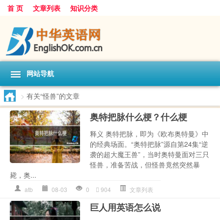
首 页
文章列表
知识分类
网站导航
>
有关“怪兽”的文章
奥特把脉什么梗？什么梗
释义 奥特把脉，即为《欧布奥特曼》中
的经典场面。“奥特把脉”源自第24集“逆
袭的超大魔王兽”，当时奥特曼面对三只
怪兽，准备苦战，但怪兽竟然突然暴
毙，奥...
atb
08-03
0
904
文章列表
巨人用英语怎么说