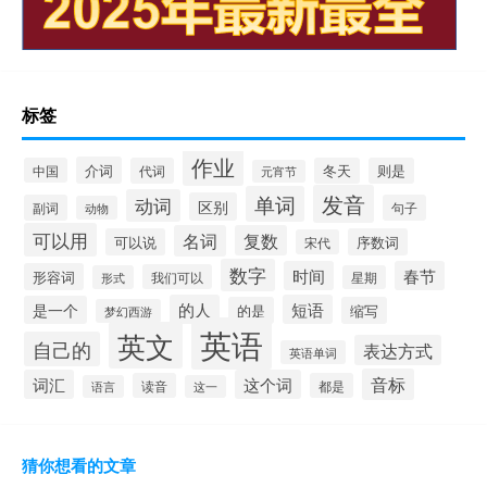
标签
作业
介词
中国
代词
冬天
则是
元宵节
发音
单词
动词
区别
副词
句子
动物
可以用
名词
复数
可以说
序数词
宋代
数字
时间
春节
形容词
我们可以
形式
星期
的人
短语
是一个
的是
缩写
梦幻西游
英语
英文
自己的
表达方式
英语单词
音标
词汇
这个词
读音
都是
语言
这一
猜你想看的文章