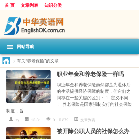
首 页
文章列表
知识分类
网站导航
>
有关“养老保险”的文章
职业年金和养老保险一样吗
职业年金和养老保险虽然都是为退休后
的生活提供经济保障的制度，但它们之
间存在一些关键的区别： 1. 定义不同
： 养老保险是国家强制实行的社会保险
制度，旨...
zy
12-31
0
279
文章列表
被开除公职人员的社保怎么办