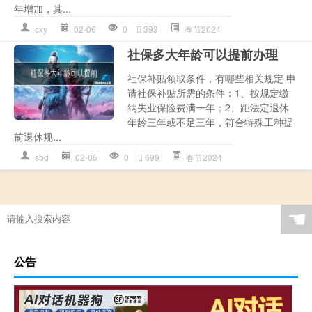
年增加，其...
cxy
02-06
0
393
春节2024
社保多大年龄可以提前办理
社保补贴领取条件，有哪些相关规定 申
请社保补贴所需的条件：1、按规定缴
纳失业保险费满一年；2、距法定退休
年龄三年或不足三年，符合特殊工种提
前退休规...
sbd
02-05
0
699
春节2024
☚
公告