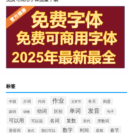
标签
作业
介词
中国
代词
冬天
则是
元宵节
发音
单词
动词
区别
副词
句子
动物
可以用
名词
复数
可以说
序数词
宋代
数字
时间
春节
形容词
我们可以
形式
星期