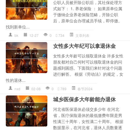
公职人员被开除公职后，其社保处理方
式如下： 1. 养老保险 ： 如果原单位属
于缴纳企业养老保险范畴，开除公职
后，原单位会办理减员手续，即停缴。
找到新单位...
bk
12-27
0
734
文章列表
女性多大年纪可以拿退休金
女性多大年龄可以领取退休金 许多女性
朋友都对自己何时可以领取退休金的问
题感到困惑。下面我们来针对这个问题
进行解答。 根据《劳动法》的规定，女
性的退休...
nxd
02-08
0
789
春节2024
城乡医保多大年龄能办退休
河北省医保退休必须交多少年 在河北
省，医疗保险退休的最低缴费年限是男
性满三十周年，女性满二十周年。 根据
数据显示，在河北省，退休人员数量逐