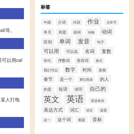
标签
作业
介词
中国
代词
元宵节
call等。
动词
冬天
则是
副词
动物
发音
单词
区别
句子
可以用
名词
复数
可以说
话可以用cal
序数词
形容词
宋代
形式
数字
时间
我们可以
星期
春节
的人
是一个
梦幻西游
自己的
短语
的是
缩写
英语
英文
给某人打电
英语单词
表达方式
词汇
读音
语言
音标
这个词
都是
这一