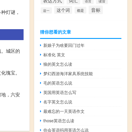
表达方式
词汇
读音
语言
音标
这个词
都是
这一
各种灯谜，
猜你想看的文章
新娘子为啥要回门过年
镇。城区的
标准化 英文
狼的英文怎么读
文化瑰宝。
梦幻西游海洋家具系统技能
毛的英语怎么说
英国用英语怎么写
何地，六安
名字英文怎么说
最难忘的一天英语作文
those英语怎么读
你会英语吗用英语怎么说