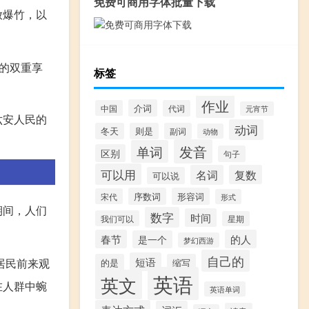
免费可商用字体批量下载
放爆竹，以
的双重享
标签
作业
介词
中国
代词
元宵节
六安人民的
动词
冬天
则是
副词
动物
发音
单词
区别
句子
可以用
名词
复数
可以说
序数词
形容词
宋代
形式
期间，人们
数字
时间
我们可以
星期
春节
的人
是一个
梦幻西游
自己的
短语
居民前来观
的是
缩写
英语
英文
在人群中蜿
英语单词