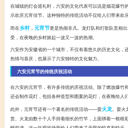
在城镇的灯会巡礼时，六安的文化代表可以说是烟花爆竹
示欢庆元宵佳节。这种独特的传统活动不仅给人们带来欢
乡村
元宵节
而在
，
更是热闹非凡。龙灯队和灯歌队竞相出
受，在夜晚的乡村掀起一波又一波的热潮。
六安作为安徽省的一个城市，不仅有着悠久的历史文化，
热情与喜庆，也展示了六安独特的文化魅力。
六安元宵节的传统庆祝活动
在六安的元宵节，有许多传统的庆祝活动。除了燃放爆竹
还会制作花灯，包括各种造型和图案的花灯，在夜晚给人
火龙
此外，元宵节还有一个著名的传统活动——耍
。耍火
赏。火龙由数十个人手持着细长的竹竿，上面绑着一根根
蜒前进。这一壮观的场面给人们带来了无限的惊喜和快乐