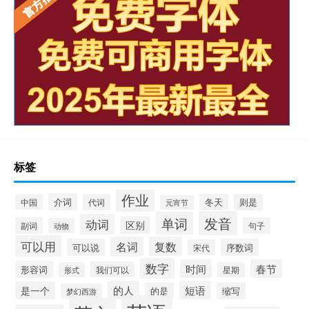
标签
作业
介词
中国
代词
冬天
则是
元宵节
发音
单词
动词
区别
副词
句子
动物
可以用
名词
复数
可以说
序数词
宋代
数字
时间
春节
形容词
我们可以
形式
星期
的人
短语
是一个
的是
缩写
梦幻西游