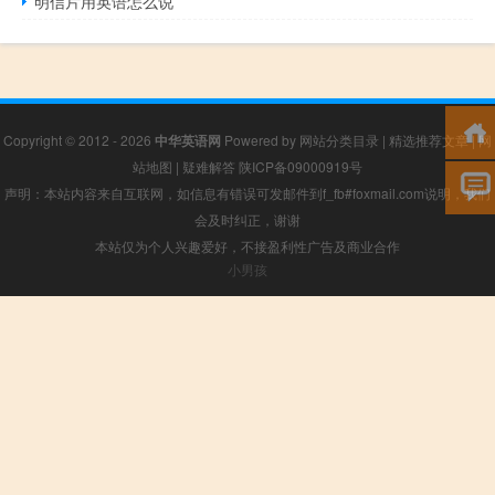
明信片用英语怎么说
Copyright © 2012 - 2026
中华英语网
Powered by
网站分类目录
|
精选推荐文章
|
网
站地图
|
疑难解答
陕ICP备09000919号
声明：本站内容来自互联网，如信息有错误可发邮件到f_fb#foxmail.com说明，我们
会及时纠正，谢谢
本站仅为个人兴趣爱好，不接盈利性广告及商业合作
小男孩