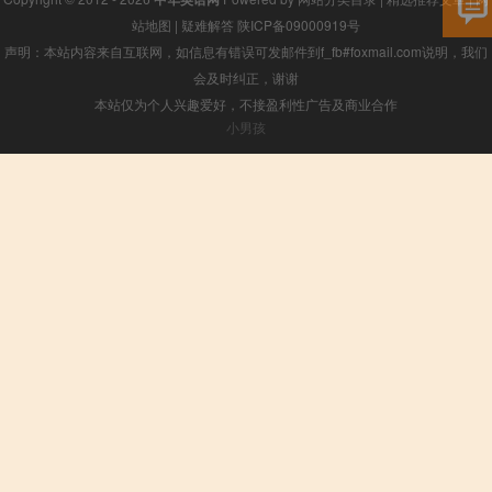
站地图
|
疑难解答
陕ICP备09000919号
声明：本站内容来自互联网，如信息有错误可发邮件到f_fb#foxmail.com说明，我们
会及时纠正，谢谢
本站仅为个人兴趣爱好，不接盈利性广告及商业合作
小男孩