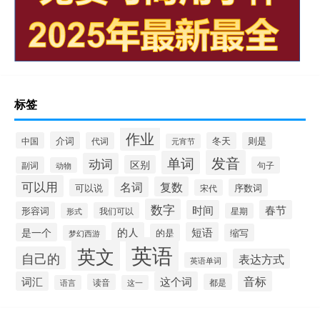
标签
作业
介词
中国
代词
冬天
则是
元宵节
发音
单词
动词
区别
副词
句子
动物
可以用
名词
复数
可以说
序数词
宋代
数字
时间
春节
形容词
我们可以
形式
星期
的人
短语
是一个
的是
缩写
梦幻西游
英语
英文
自己的
表达方式
英语单词
音标
词汇
这个词
读音
都是
语言
这一