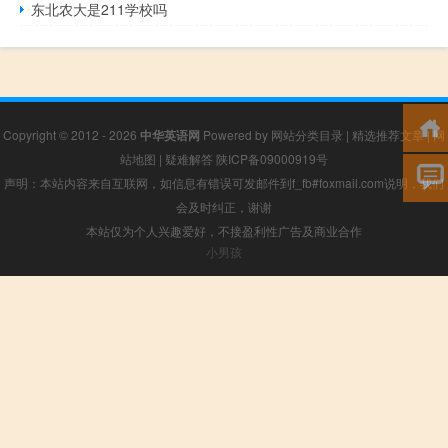
东北农大是211学校吗
Copyright © 2012 - 2026
中华英语网
Powered by
网站分类目录
|
精选推荐文章
|
网
站地图
|
疑难解答
陕ICP备09000919号
声明：本站内容来自互联网，如信息有错误可发邮件到f_fb#foxmail.com说明，我们
会及时纠正，谢谢
本站仅为个人兴趣爱好，不接盈利性广告及商业合作
小男孩