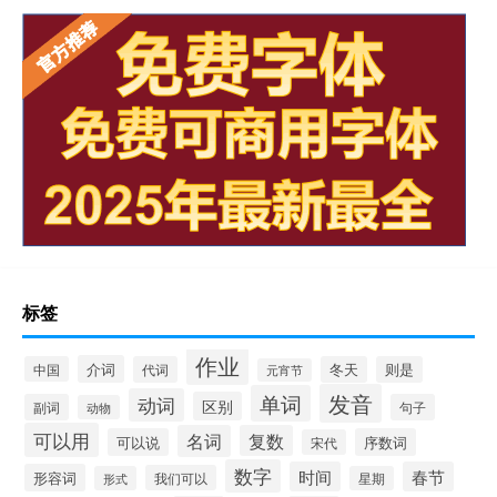
标签
作业
介词
中国
代词
冬天
则是
元宵节
发音
单词
动词
区别
副词
句子
动物
可以用
名词
复数
可以说
序数词
宋代
数字
时间
春节
形容词
我们可以
形式
星期