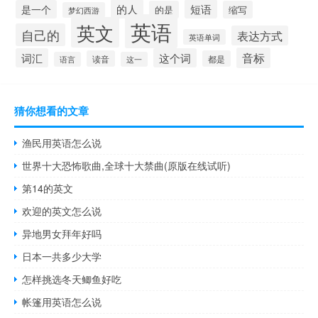
的人
短语
是一个
的是
缩写
梦幻西游
英语
英文
自己的
表达方式
英语单词
音标
词汇
这个词
读音
都是
语言
这一
猜你想看的文章
渔民用英语怎么说
世界十大恐怖歌曲,全球十大禁曲(原版在线试听)
第14的英文
欢迎的英文怎么说
异地男女拜年好吗
日本一共多少大学
怎样挑选冬天鲫鱼好吃
帐篷用英语怎么说