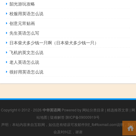
韶光游玩攻略
校服用英语怎么说
创意元宵贴画
先生英语怎么写
日本柴犬多少钱一只啊（日本柴犬多少钱一只）
飞机的英文怎么说
老人英语怎么说
很好用英语怎么说
Copyright © 2012 - 2026
中华英语网
Powered by
网站分类目录
|
精选推荐文章
|
网
站地图
|
疑难解答
陕ICP备09000919号
声明：本站内容来自互联网，如信息有错误可发邮件到f_fb#foxmail.com说明，我们
会及时纠正，谢谢