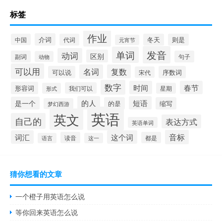
标签
作业
介词
中国
代词
冬天
则是
元宵节
发音
单词
动词
区别
副词
句子
动物
可以用
名词
复数
可以说
序数词
宋代
数字
时间
春节
形容词
我们可以
形式
星期
的人
短语
是一个
的是
缩写
梦幻西游
英语
英文
自己的
表达方式
英语单词
音标
词汇
这个词
读音
都是
语言
这一
猜你想看的文章
一个橙子用英语怎么说
等你回来英语怎么说