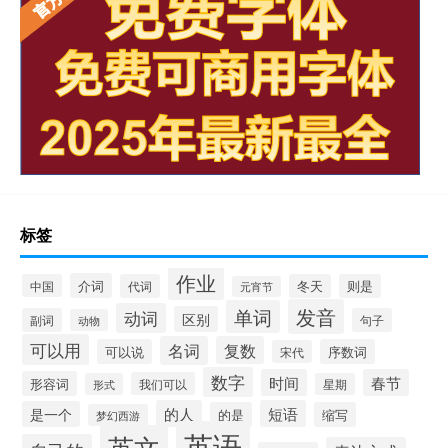
标签
作业
介词
中国
代词
冬天
则是
元宵节
发音
单词
动词
区别
副词
句子
动物
可以用
名词
复数
可以说
序数词
宋代
数字
时间
春节
形容词
我们可以
形式
星期
的人
短语
是一个
的是
缩写
梦幻西游
英语
英文