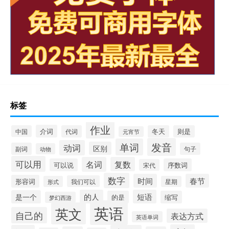
标签
作业
介词
中国
代词
冬天
则是
元宵节
发音
单词
动词
区别
副词
句子
动物
可以用
名词
复数
可以说
序数词
宋代
数字
时间
春节
形容词
我们可以
形式
星期
的人
短语
是一个
的是
缩写
梦幻西游
英语
英文
自己的
表达方式
英语单词