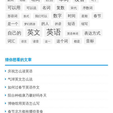
可以用
名词
复数
可以说
序数词
宋代
数字
时间
春节
形容词
我们可以
形式
星期
的人
短语
是一个
的是
缩写
梦幻西游
英语
英文
自己的
表达方式
英语单词
音标
词汇
这个词
读音
都是
语言
这一
猜你想看的文章
庆祝怎么读英语
气球英文怎么说
如何过春节英语作文
阳台种植康乃馨好吗冬天
博物馆用英语怎么写
春节北方都有哪些美食