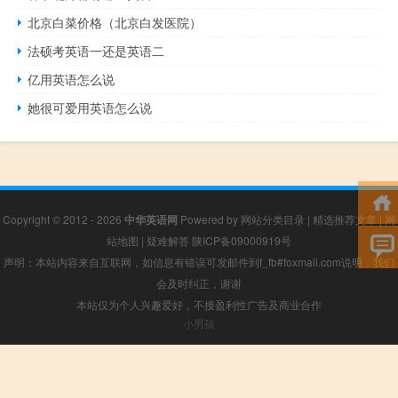
北京白菜价格（北京白发医院）
法硕考英语一还是英语二
亿用英语怎么说
她很可爱用英语怎么说
Copyright © 2012 - 2026
中华英语网
Powered by
网站分类目录
|
精选推荐文章
|
网
站地图
|
疑难解答
陕ICP备09000919号
声明：本站内容来自互联网，如信息有错误可发邮件到f_fb#foxmail.com说明，我们
会及时纠正，谢谢
本站仅为个人兴趣爱好，不接盈利性广告及商业合作
小男孩