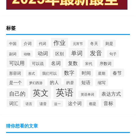
标签
作业
介词
中国
代词
冬天
则是
元宵节
发音
单词
动词
区别
副词
句子
动物
可以用
名词
复数
可以说
序数词
宋代
数字
时间
春节
形容词
我们可以
形式
星期
的人
短语
是一个
的是
缩写
梦幻西游
英语
英文
自己的
表达方式
英语单词
音标
词汇
这个词
读音
都是
语言
这一
猜你想看的文章