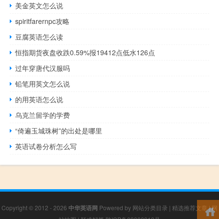
美金英文怎么说
spiritfarernpc攻略
豆腐英语怎么读
恒指期货夜盘收跌0.59%报19412点低水126点
过年穿唐代汉服吗
铅笔用英文怎么说
的用英语怎么说
乌克兰留学的学费
“倚遍玉城珠树”的出处是哪里
英语试卷分析怎么写
Copyright © 2012 - 2026
中华英语网
Powered by
网站分类目录
|
精选推荐文章
|
网