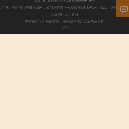
站地图
|
疑难解答
陕ICP备09000919号
声明：本站内容来自互联网，如信息有错误可发邮件到f_fb#foxmail.com说明，我们
会及时纠正，谢谢
本站仅为个人兴趣爱好，不接盈利性广告及商业合作
小男孩