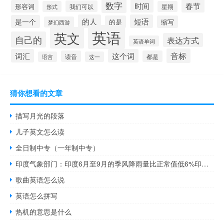
数字
时间
春节
形容词
我们可以
形式
星期
的人
短语
是一个
的是
缩写
梦幻西游
英语
英文
自己的
表达方式
英语单词
音标
词汇
这个词
读音
都是
语言
这一
猜你想看的文章
描写月光的段落
儿子英文怎么读
全日制中专（一年制中专）
印度气象部门：印度6月至9月的季风降雨量比正常值低6%印度遭遇五年来最严重的季风降雨不足
歌曲英语怎么说
英语怎么拼写
热机的意思是什么