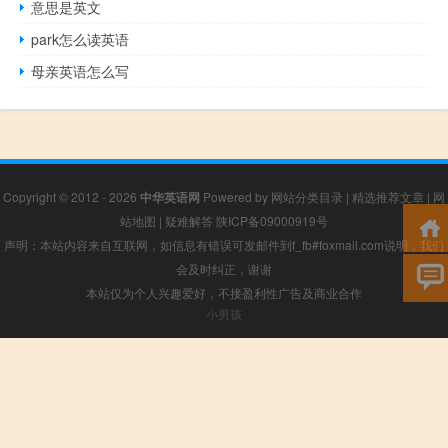
意思是英文
park怎么读英语
母亲英语怎么写
Copyright © 2012 - 2026
中华英语网
Powered by
网站分类目录
|
精选推荐文章
|
网
站地图
|
疑难解答
陕ICP备09000919号
声明：本站内容来自互联网，如信息有错误可发邮件到f_fb#foxmail.com说明，我们
会及时纠正，谢谢
本站仅为个人兴趣爱好，不接盈利性广告及商业合作
小男孩