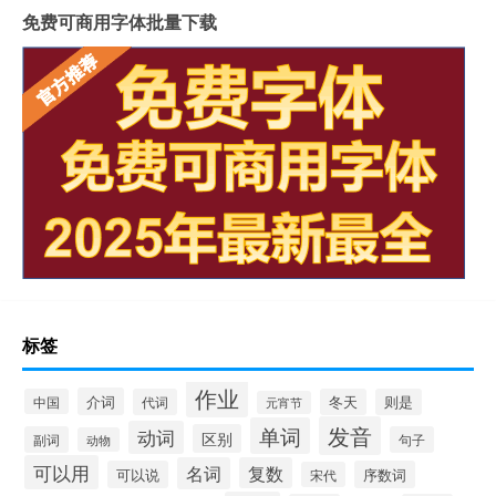
免费可商用字体批量下载
标签
作业
介词
中国
代词
冬天
则是
元宵节
发音
单词
动词
区别
副词
句子
动物
可以用
名词
复数
可以说
序数词
宋代