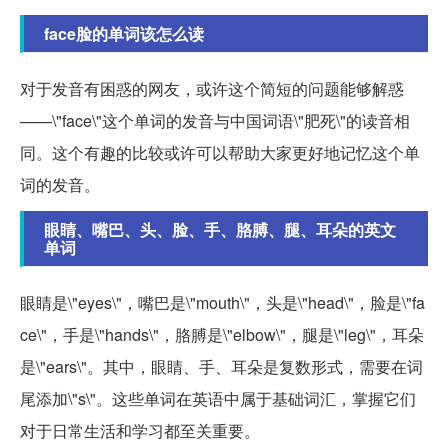
face脸的单词该怎么读
对于发音有困惑的网友，或许这个简短的问题能够解惑
——\"face\"这个单词的发音与中国词语\"肥死\"的读音相
同。这个有趣的比较或许可以帮助大家更好地记忆这个单
词的发音。
眼睛、嘴巴、头、脸、手、胳膊、腿、耳朵的英文
单词
眼睛是\"eyes\"，嘴巴是\"mouth\"，头是\"head\"，脸是\"fa
ce\"，手是\"hands\"，胳膊是\"elbow\"，腿是\"leg\"，耳朵
是\"ears\"。其中，眼睛、手、耳朵是复数形式，需要在词
尾添加\"s\"。这些单词在英语中属于基础词汇，掌握它们
对于日常生活和学习都至关重要。