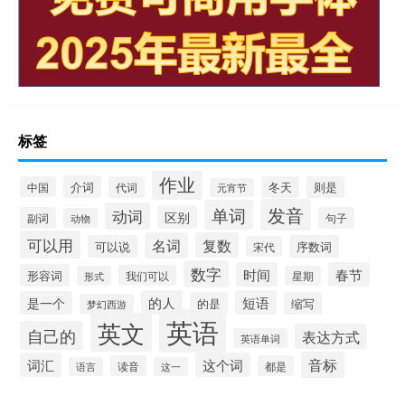
标签
作业
介词
中国
代词
冬天
则是
元宵节
发音
单词
动词
区别
副词
句子
动物
可以用
名词
复数
可以说
序数词
宋代
数字
时间
春节
形容词
我们可以
形式
星期
的人
短语
是一个
的是
缩写
梦幻西游
英语
英文
自己的
表达方式
英语单词
音标
词汇
这个词
读音
都是
语言
这一