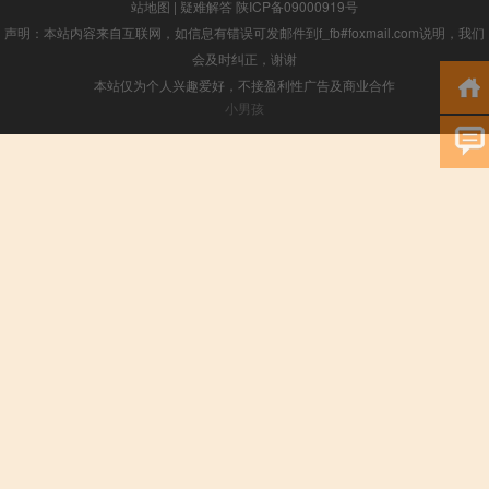
站地图
|
疑难解答
陕ICP备09000919号
声明：本站内容来自互联网，如信息有错误可发邮件到f_fb#foxmail.com说明，我们
会及时纠正，谢谢
本站仅为个人兴趣爱好，不接盈利性广告及商业合作
小男孩