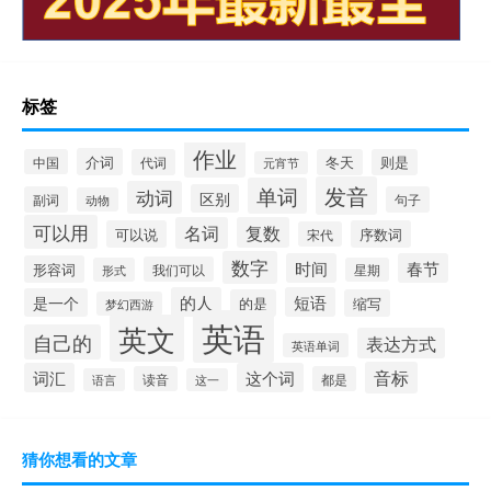
标签
作业
介词
中国
代词
冬天
则是
元宵节
发音
单词
动词
区别
副词
句子
动物
可以用
名词
复数
可以说
序数词
宋代
数字
时间
春节
形容词
我们可以
形式
星期
的人
短语
是一个
的是
缩写
梦幻西游
英语
英文
自己的
表达方式
英语单词
音标
词汇
这个词
读音
都是
语言
这一
猜你想看的文章