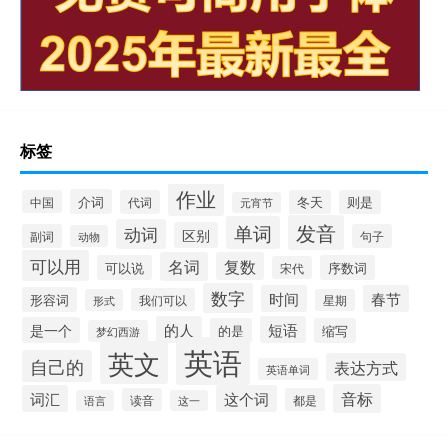
标签
作业
介词
中国
代词
冬天
则是
元宵节
发音
单词
动词
区别
副词
句子
动物
可以用
名词
复数
可以说
序数词
宋代
数字
时间
春节
形容词
我们可以
形式
星期
的人
短语
是一个
的是
缩写
梦幻西游
英语
英文
自己的
表达方式
英语单词
音标
词汇
这个词
读音
都是
语言
这一