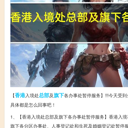
香港
总部
旗下
【
入境处
及
各办事处暂停服务】!!!今天
具体都是怎么回事吧！
1、【香港入境处总部及旗下各办事处暂停服务】香港入
旗下各分区办事处、人事登记处和生死及婚姻登记处暂停