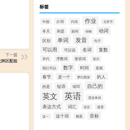
标签
作业
介词
中国
代词
元宵节
动词
冬天
则是
副词
动物
发音
单词
区别
句子
可以用
名词
复数
可以说
下一篇
序数词
形容词
宋代
形式
次跨区配租
数字
时间
我们可以
星期
春节
的人
是一个
梦幻西游
自己的
短语
的是
缩写
英语
英文
英语单词
表达方式
词汇
读音
语言
音标
这个词
都是
这一