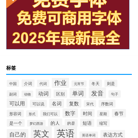
标签
作业
介词
中国
代词
冬天
则是
元宵节
发音
单词
动词
区别
副词
句子
动物
可以用
名词
复数
可以说
序数词
宋代
数字
时间
春节
形容词
我们可以
形式
星期
的人
短语
是一个
的是
缩写
梦幻西游
英语
英文
自己的
表达方式
英语单词