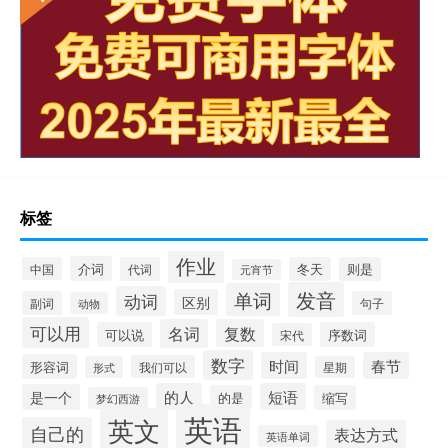
标签
作业
介词
中国
代词
冬天
则是
元宵节
发音
单词
动词
区别
副词
句子
动物
可以用
名词
复数
可以说
序数词
宋代
数字
时间
春节
形容词
我们可以
形式
星期
的人
短语
是一个
的是
缩写
梦幻西游
英语
英文
自己的
表达方式
英语单词