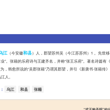
乌江
和县
（今安徽
）人，郡望苏州吴（今江苏苏州）1 。先世
司业”。张籍的乐府诗与王建齐名，并称“张王乐府”。著名诗篇有
为，韩愈所说的“吴郡张籍”乃谓其郡望，并引《新唐书
·张籍传
乌江人。
：
乌江
和县
张籍
“武王称圣明”的