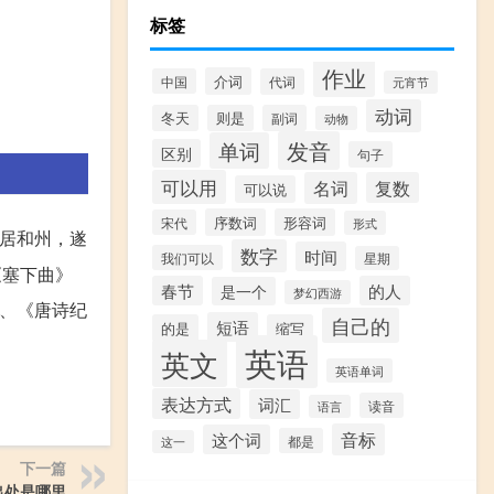
标签
作业
介词
中国
代词
元宵节
动词
冬天
则是
副词
动物
发音
单词
区别
句子
可以用
名词
复数
可以说
序数词
形容词
宋代
形式
移居和州，遂
数字
时间
我们可以
星期
《塞下曲》
春节
的人
是一个
梦幻西游
》、《唐诗纪
自己的
短语
的是
缩写
英语
英文
英语单词
表达方式
词汇
读音
语言
音标
这个词
都是
这一
下一篇
出处是哪里