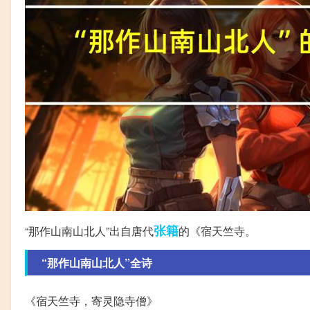
张籍
“那作山南山北人”出自唐代
的《宿天竺寺。
“那作山南山北人”全诗
《宿天竺寺，寄灵隐寺僧》