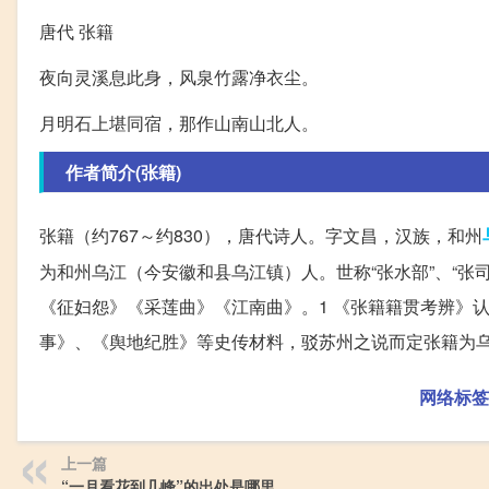
唐代 张籍
夜向灵溪息此身，风泉竹露净衣尘。
月明石上堪同宿，那作山南山北人。
作者简介(张籍)
张籍（约767～约830），唐代诗人。字文昌，汉族，和州
为和州乌江（今安徽和县乌江镇）人。世称“张水部”、“张
《征妇怨》《采莲曲》《江南曲》。1 《张籍籍贯考辨》认
事》、《舆地纪胜》等史传材料，驳苏州之说而定张籍为
网络标签
上一篇
“一月看花到几峰”的出处是哪里