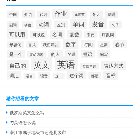
作业
介词
中国
代词
冬天
则是
元宵节
发音
单词
动词
区别
副词
句子
动物
可以用
名词
复数
可以说
序数词
宋代
数字
时间
春节
形容词
我们可以
形式
星期
的人
短语
是一个
的是
缩写
梦幻西游
英语
英文
自己的
表达方式
英语单词
音标
词汇
这个词
读音
都是
语言
这一
猜你想看的文章
俄罗斯英文怎么写
勺英语怎么说
潜江市属于地级市还是县级市