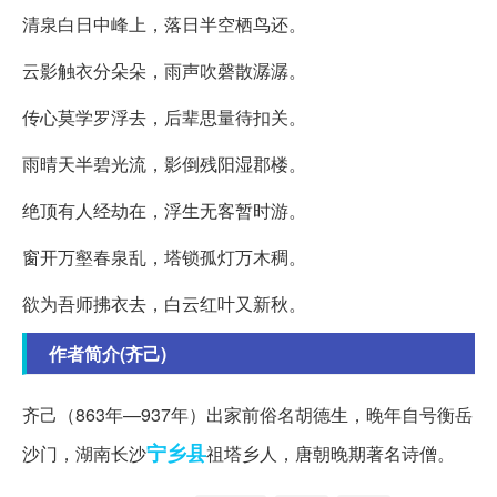
清泉白日中峰上，落日半空栖鸟还。
云影触衣分朵朵，雨声吹磬散潺潺。
传心莫学罗浮去，后辈思量待扣关。
雨晴天半碧光流，影倒残阳湿郡楼。
绝顶有人经劫在，浮生无客暂时游。
窗开万壑春泉乱，塔锁孤灯万木稠。
欲为吾师拂衣去，白云红叶又新秋。
作者简介(齐己)
齐己（863年—937年）出家前俗名胡德生，晚年自号衡岳
宁乡县
沙门，湖南长沙
祖塔乡人，唐朝晚期著名诗僧。