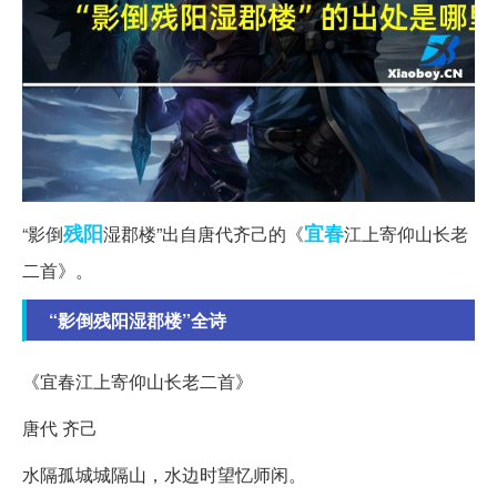
残阳
宜春
“影倒
湿郡楼”出自唐代齐己的《
江上寄仰山长老
二首》。
“影倒残阳湿郡楼”全诗
《宜春江上寄仰山长老二首》
唐代 齐己
水隔孤城城隔山，水边时望忆师闲。