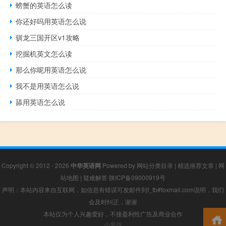
螃蟹的英语怎么读
你还好吗用英语怎么说
驯龙三国开区v1攻略
挖掘机英文怎么读
那么你呢用英语怎么说
我不是用英语怎么说
舔用英语怎么说
Copyright © 2012 - 2026
中华英语网
Powered by
网站分类目录
|
精选推荐文章
|
网
站地图
|
疑难解答
陕ICP备09000919号
声明：本站内容来自互联网，如信息有错误可发邮件到f_fb#foxmail.com说明，我们
会及时纠正，谢谢
本站仅为个人兴趣爱好，不接盈利性广告及商业合作
小男孩