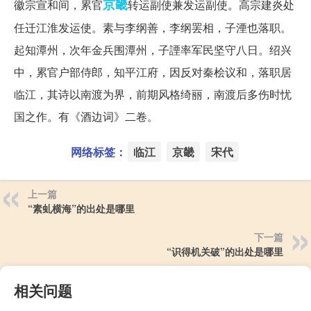
京畿
徽宗宣和间，累官
转运副使兼发运副使。高宗建炎处
任迁江淮发运使。素与李纲善，李纲罢相，子湮也落职。
起知潭州，次年金兵围潭州，子諲率军民坚守八日。绍兴
中，累官户部侍郎，知平江府，因反对秦桧议和，落职居
临江，其诗以南渡为界，前期风格绮丽，南渡后多伤时忧
国之作。有《酒边词》二卷。
网络标签：
临江
京畿
宋代
上一篇
“素虬横海”的出处是哪里
下一篇
“识得机关破”的出处是哪里
相关问题