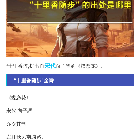
宋代
“十里香随步”出自
向子諲的《蝶恋花》。
“十里香随步”全诗
《蝶恋花》
宋代 向子諲
亦次其韵
岩桂秋风南埭路。