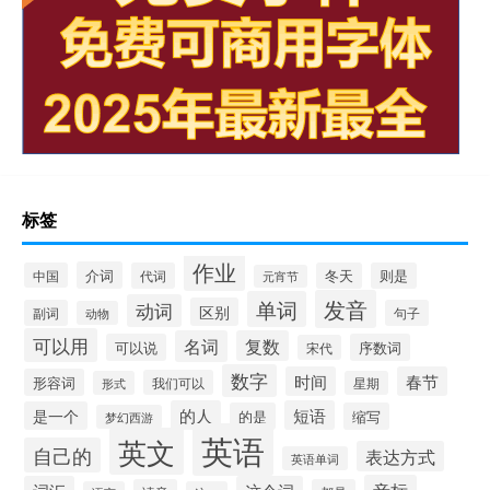
标签
作业
介词
中国
代词
冬天
则是
元宵节
发音
单词
动词
区别
副词
句子
动物
可以用
名词
复数
可以说
序数词
宋代
数字
时间
春节
形容词
我们可以
形式
星期
的人
短语
是一个
的是
缩写
梦幻西游
英语
英文
自己的
表达方式
英语单词