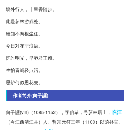
墙外行人，十里香随步。
此是芗林游戏处。
谁知不向根尘住。
今日对花非浪语。
忆昨明光，早辱君王顾。
生怕青蝇轻点污。
思鲈何似思花去。
作者简介(向子諲)
临江
向子諲(yīn)（1085-1152），字伯恭，号芗林居士，
（今江西清江县）人。哲宗元符三年（1100）以荫补官。