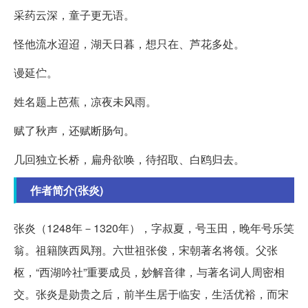
采药云深，童子更无语。
怪他流水迢迢，湖天日暮，想只在、芦花多处。
谩延伫。
姓名题上芭蕉，凉夜未风雨。
赋了秋声，还赋断肠句。
几回独立长桥，扁舟欲唤，待招取、白鸥归去。
作者简介(张炎)
张炎（1248年－1320年），字叔夏，号玉田，晚年号乐笑
翁。祖籍陕西凤翔。六世祖张俊，宋朝著名将领。父张
枢，“西湖吟社”重要成员，妙解音律，与著名词人周密相
交。张炎是勋贵之后，前半生居于临安，生活优裕，而宋