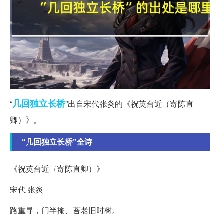
几回
独立
长桥
“
”出自宋代张炎的《祝英台近（寄陈直
卿）》。
“几回独立长桥”全诗
《祝英台近（寄陈直卿）》
宋代 张炎
路重寻，门半掩、苔老旧时树。