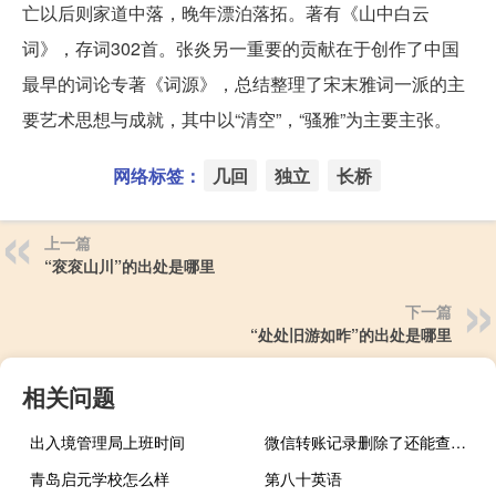
亡以后则家道中落，晚年漂泊落拓。著有《山中白云
词》，存词302首。张炎另一重要的贡献在于创作了中国
最早的词论专著《词源》，总结整理了宋末雅词一派的主
要艺术思想与成就，其中以“清空”，“骚雅”为主要主张。
网络标签：
几回
独立
长桥
上一篇
“衮衮山川”的出处是哪里
下一篇
“处处旧游如昨”的出处是哪里
相关问题
出入境管理局上班时间
微信转账记录删除了还能查到吗（微信转账）
青岛启元学校怎么样
第八十英语