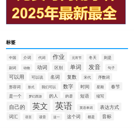
标签
作业
介词
中国
代词
冬天
则是
元宵节
发音
单词
动词
区别
副词
句子
动物
可以用
名词
复数
可以说
序数词
宋代
数字
时间
春节
形容词
我们可以
形式
星期
的人
短语
是一个
的是
缩写
梦幻西游
英语
英文
自己的
表达方式
英语单词
音标
词汇
这个词
读音
都是
语言
这一