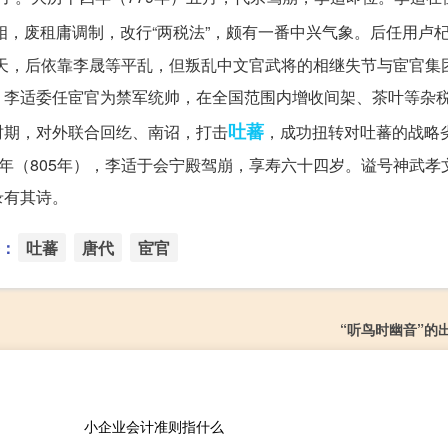
相，废租庸调制，改行“两税法”，颇有一番中兴气象。后任用卢
逃奉天，后依靠李晟等平乱，但叛乱中文官武将的相继失节与宦官集
，李适委任宦官为禁军统帅，在全国范围内增收间架、茶叶等杂
吐蕃
时期，对外联合回纥、南诏，打击
，成功扭转对吐蕃的战略
一年（805年），李适于会宁殿驾崩，享寿六十四岁。谥号神武孝
录有其诗。
：
吐蕃
唐代
宦官
“听鸟时幽音”的
小企业会计准则指什么