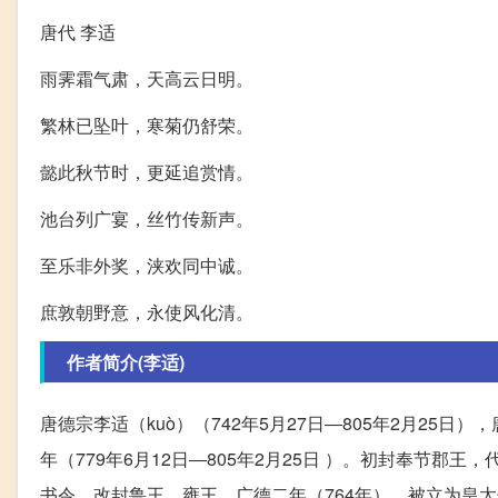
唐代 李适
雨霁霜气肃，天高云日明。
繁林已坠叶，寒菊仍舒荣。
懿此秋节时，更延追赏情。
池台列广宴，丝竹传新声。
至乐非外奖，浃欢同中诚。
庶敦朝野意，永使风化清。
作者简介(李适)
唐德宗李适（ku
ò）（742年5月27日―805年2月2
年（779年6月12日―805年2月25日 ）。初封奉节
书令，改封鲁王、雍王。广德二年（764年），被立为皇