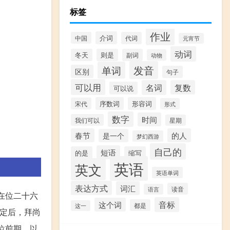
标签
作业
介词
中国
代词
元宵节
动词
冬天
则是
副词
动物
发音
单词
区别
句子
可以用
名词
复数
可以说
序数词
形容词
宋代
形式
数字
时间
我们可以
星期
春节
的人
是一个
梦幻西游
自己的
短语
的是
缩写
英语
英文
英语单词
表达方式
词汇
读音
语言
，在位二十六
音标
这个词
都是
这一
平定后，拜尚
位前期，以