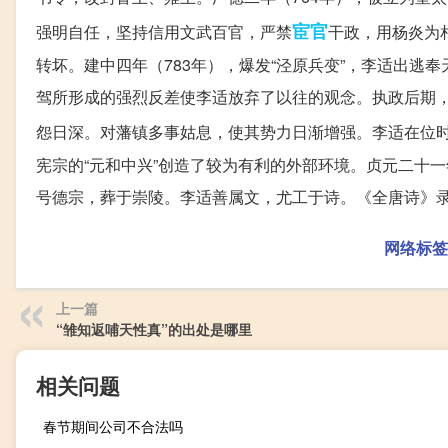
宦官
强明自任，坚持信用文武百官，严禁
干政，用杨炎为
转坏。建中四年（783年），爆发“泾原兵变”，李适出
驾所形成的强烈反差使李适放弃了以往的观念。执政后期
怨日深。对藩镇多事姑息，使其势力日渐增强。李适在位
宪宗的“元和中兴”创造了较为有利的外部环境。贞元二十
号德宗，葬于崇陵。李适善属文，尤工于诗。《全唐诗》
网络标签
上一篇
“雏知返哺天性真”的出处是哪里
相关问题
春节期间公司不合法吗