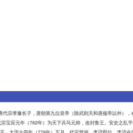
5日），唐代宗李豫长子，唐朝第九位皇帝（除武则天和唐殇帝以外）
郡王，代宗宝应元年（762年）为天下兵马元帅，改封鲁王。安史之乱
太子。大历十四年（779年）五月，代宗驾崩，李适即位。李适在