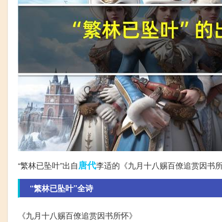
唐代
“繁林已坠叶”出自
李适的《九月十八赐百僚追赏因书
“繁林已坠叶”全诗
《九月十八赐百僚追赏因书所怀》