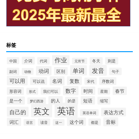
标签
作业
介词
中国
代词
冬天
则是
元宵节
发音
单词
动词
区别
副词
句子
动物
可以用
名词
复数
可以说
序数词
宋代
数字
时间
春节
形容词
我们可以
形式
星期
的人
短语
是一个
的是
缩写
梦幻西游
英语
英文
自己的
表达方式
英语单词
音标
词汇
这个词
读音
都是
语言
这一