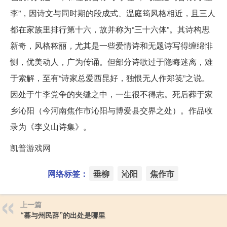
李”，因诗文与同时期的段成式、温庭筠风格相近，且三人
都在家族里排行第十六，故并称为“三十六体”。其诗构思
新奇，风格秾丽，尤其是一些爱情诗和无题诗写得缠绵悱
恻，优美动人，广为传诵。但部分诗歌过于隐晦迷离，难
于索解，至有“诗家总爱西昆好，独恨无人作郑笺”之说。
因处于牛李党争的夹缝之中，一生很不得志。死后葬于家
乡沁阳（今河南焦作市沁阳与博爱县交界之处）。作品收
录为《李义山诗集》。
凯普游戏网
网络标签：
垂柳
沁阳
焦作市
上一篇
“暮与州民辞”的出处是哪里