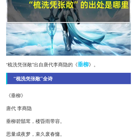
垂柳
“梳洗凭张敞”出自唐代李商隐的《
》。
“梳洗凭张敞”全诗
《垂柳》
唐代 李商隐
垂柳碧鬅茸，楼昏雨带容。
思量成夜梦，束久废春慵。