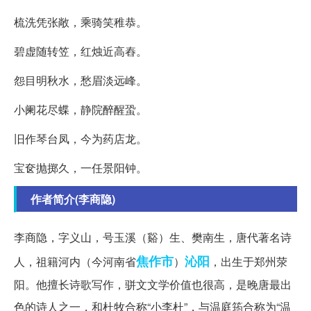
梳洗凭张敞，乘骑笑稚恭。
碧虚随转笠，红烛近高舂。
怨目明秋水，愁眉淡远峰。
小阑花尽蝶，静院醉醒蛩。
旧作琴台凤，今为药店龙。
宝奁抛掷久，一任景阳钟。
作者简介(李商隐)
李商隐，字义山，号玉溪（谿）生、樊南生，唐代著名诗
焦作市
沁阳
人，祖籍河内（今河南省
）
，出生于郑州荥
阳。他擅长诗歌写作，骈文文学价值也很高，是晚唐最出
色的诗人之一，和杜牧合称“小李杜”，与温庭筠合称为“温