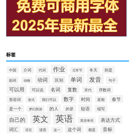
标签
作业
介词
中国
代词
冬天
则是
元宵节
发音
单词
动词
区别
副词
句子
动物
可以用
名词
复数
可以说
序数词
宋代
数字
时间
春节
形容词
我们可以
形式
星期
的人
短语
是一个
的是
缩写
梦幻西游
英语
英文
自己的
表达方式
英语单词
音标
词汇
这个词
读音
都是
语言
这一