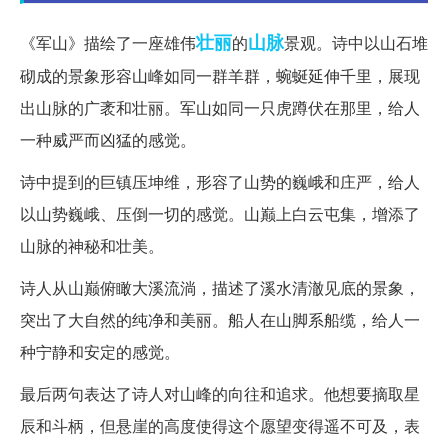
壮丽
山脉
《军山》描绘了一座雄伟
的
景观。诗中以山石堆
砌成的景象形容山峰如同一群羊群，蜿蜒延伸千里，展现
出山脉的广袤和壮丽。军山如同一只虎蹲伏在那里，给人
一种威严而凶猛的感觉。
诗中提到的巨镇压坤维，形容了山势的巍峨和庄严，给人
以山势巍峨、压倒一切的感觉。山巅上白云屯集，增添了
山脉的神秘和壮美。
诗人从山巅俯瞰大溪流淌，描述了溪水清澈见底的景象，
突出了大自然的纯净和美丽。船人在山脚系船缆，给人一
种宁静和安定的感觉。
最后两句表达了诗人对山峰的向往和追求。他想要摘取星
辰和斗柄，但悬崖的高度使得这个愿望变得遥不可及，表