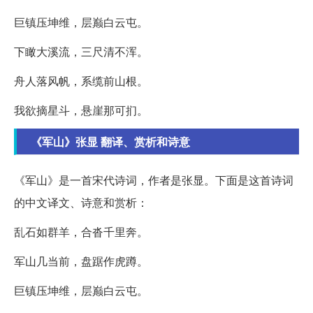
巨镇压坤维，层巅白云屯。
下瞰大溪流，三尺清不浑。
舟人落风帆，系缆前山根。
我欲摘星斗，悬崖那可扪。
《军山》张显 翻译、赏析和诗意
《军山》是一首宋代诗词，作者是张显。下面是这首诗词
的中文译文、诗意和赏析：
乱石如群羊，合沓千里奔。
军山几当前，盘踞作虎蹲。
巨镇压坤维，层巅白云屯。