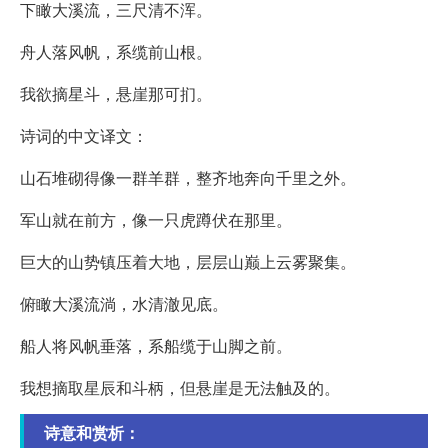
下瞰大溪流，三尺清不浑。
舟人落风帆，系缆前山根。
我欲摘星斗，悬崖那可扪。
诗词的中文译文：
山石堆砌得像一群羊群，整齐地奔向千里之外。
军山就在前方，像一只虎蹲伏在那里。
巨大的山势镇压着大地，层层山巅上云雾聚集。
俯瞰大溪流淌，水清澈见底。
船人将风帆垂落，系船缆于山脚之前。
我想摘取星辰和斗柄，但悬崖是无法触及的。
诗意和赏析：