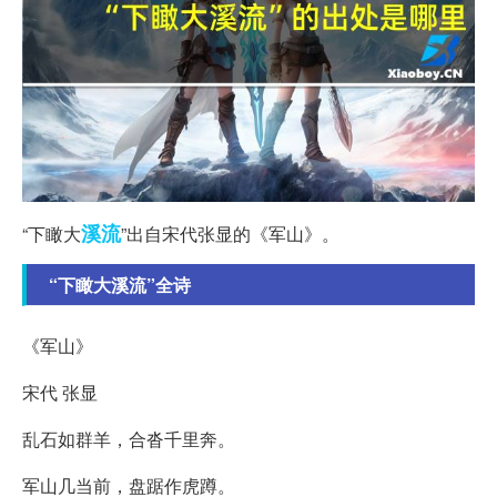
溪流
“下瞰大
”出自宋代张显的《军山》。
“下瞰大溪流”全诗
《军山》
宋代 张显
乱石如群羊，合沓千里奔。
军山几当前，盘踞作虎蹲。