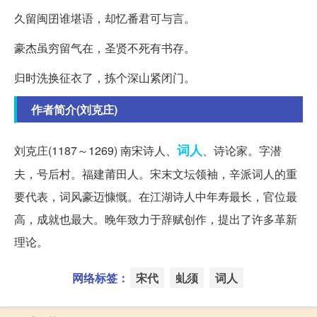
久留闽囝谁堪语，却忆番君可与言。
豪杰虽穷留气在，圣贤不死有书存。
归时洗换征衣了，拣个深山紧闭门。
作者简介(刘克庄)
词人
刘克庄(1187～1269) 南宋诗人、
、诗论家。字潜
夫，号后村。福建莆田人。宋末文坛领袖，辛派词人的重
要代表，词风豪迈慷慨。在江湖诗人中年寿最长，官位最
高，成就也最大。晚年致力于辞赋创作，提出了许多革新
理论。
网络标签：
宋代
虬须
词人