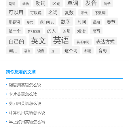
发音
单词
动词
区别
副词
句子
动物
可以用
名词
复数
可以说
序数词
宋代
数字
时间
春节
形容词
我们可以
形式
星期
的人
短语
是一个
的是
缩写
梦幻西游
英语
英文
自己的
表达方式
英语单词
音标
词汇
这个词
读音
都是
语言
这一
猜你想看的文章
谜语用英语怎么说
卡片英语怎么读
剪刀用英语怎么说
计算机用英语怎么说
早上好用英语怎么写