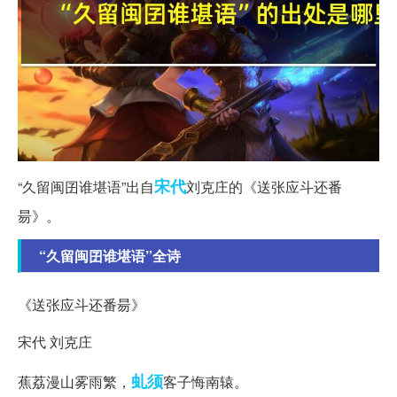
宋代
“久留闽囝谁堪语”出自
刘克庄的《送张应斗还番
昜》。
“久留闽囝谁堪语”全诗
《送张应斗还番昜》
宋代 刘克庄
虬须
蕉荔漫山雾雨繁，
客子悔南辕。