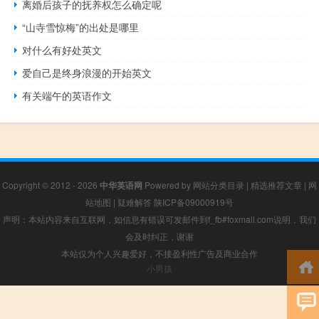
离婚后孩子的抚养权怎么确定呢
“山寺雪惊梅”的出处是哪里
对什么有好处英文
爱自己是终身浪漫的开始英文
有关端午的英语作文
Copyright © 2012 - 2026
中华英语网
Powered by
网站分类目录
|
精选推荐文章
|
网
站地图
|
疑难解答
陕ICP备09000919号
声明：本站内容来自互联网，如信息有错误可发邮件到f_fb#foxmail.com说明，我们
会及时纠正，谢谢
本站仅为个人兴趣爱好，不接盈利性广告及商业合作
小男孩