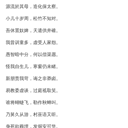
源流於其母，造化保太察。
小儿十岁周，松竹不知对。
吾休置奴婢，天遣供井碓。
我昔训童多，虚受人家怨。
愚智暗中分，何以偿渠愿。
怪我自生儿，寒窗仍未睹。
新朋责我苛，诲之非莽卤。
易教委虚谈，过庭祗取笑。
谁将蝴蜨飞，勒作秋蝉叫。
乃舅久从游，村巫语又听。
身死欲葬埋，发掘安可凭。