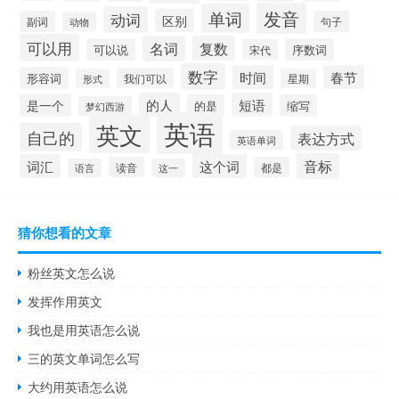
发音
单词
动词
区别
副词
句子
动物
可以用
名词
复数
可以说
序数词
宋代
数字
时间
春节
形容词
我们可以
形式
星期
的人
短语
是一个
的是
缩写
梦幻西游
英语
英文
自己的
表达方式
英语单词
音标
词汇
这个词
读音
都是
语言
这一
猜你想看的文章
粉丝英文怎么说
发挥作用英文
我也是用英语怎么说
三的英文单词怎么写
大约用英语怎么说