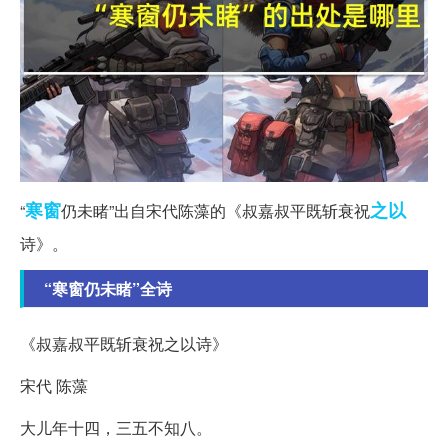
寒窗
之以
“
仍未睹”出自宋代陈藻的《叔嘉叔平既斩衰祝
诗》。
“寒窗仍未睹”全诗
《叔嘉叔平既斩衰祝之以诗》
宋代 陈藻
大儿年十四，三五不知八。