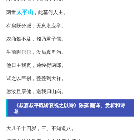
太平山
两世
，此墓何人主。
有房既分派，无息堪应举。
农商攀不及，矧乃君子儒。
生前聊尔尔，没后真卑污。
他日主我丧，通经得两郎。
试之以巨创，整整到大祥。
愿汝且康健，送我归山岗。
《叔嘉叔平既斩衰祝之以诗》陈藻 翻译、赏析和诗
意
大儿子十四岁，三、不知道八。