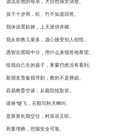
源流在他的母亲，大自然保太清楚。
孩子十岁周，松、竹不知道回答。
我休设置奴婢，上天派供井碓。
我从前教儿童多，虚心接受别人怨恨。
愚智在黑暗中分，用什么来报答他希望。
怪我自己生的孩子，寒窗仍然没有看到。
新朋友责备我苛刻，教的不是莽卤。
容易教委空谈，从庭院抵取笑。
谁将“蜨飞，石勒写秋天蝉叫。
是舅舅长期交往，村巫语又听。
死要埋葬，挖掘安全可靠。