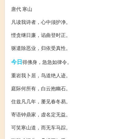
唐代 寒山
凡读我诗者，心中须护净。
悭贪继日廉，谄曲登时正。
驱遣除恶业，归依受真性。
今日
得佛身，急急如律令。
重岩我卜居，鸟道绝人迹。
庭际何所有，白云抱幽石。
住兹凡几年，屡见春冬易。
寄语钟鼎家，虚名定无益。
可笑寒山道，而无车马踪。