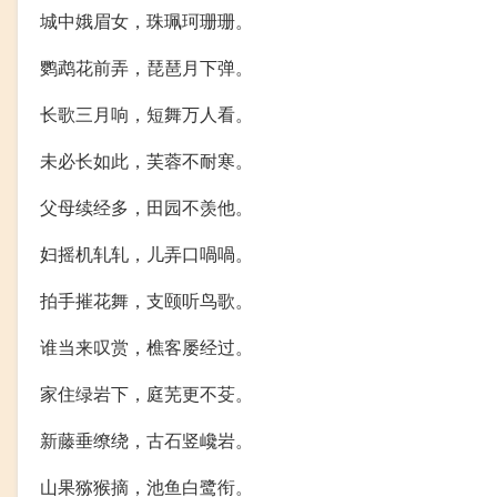
城中娥眉女，珠珮珂珊珊。
鹦鹉花前弄，琵琶月下弹。
长歌三月响，短舞万人看。
未必长如此，芙蓉不耐寒。
父母续经多，田园不羡他。
妇摇机轧轧，儿弄口喎喎。
拍手摧花舞，支颐听鸟歌。
谁当来叹赏，樵客屡经过。
家住绿岩下，庭芜更不芟。
新藤垂缭绕，古石竖巉岩。
山果猕猴摘，池鱼白鹭衔。