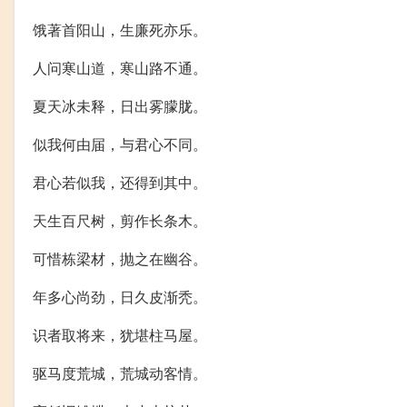
饿著首阳山，生廉死亦乐。
人问寒山道，寒山路不通。
夏天冰未释，日出雾朦胧。
似我何由届，与君心不同。
君心若似我，还得到其中。
天生百尺树，剪作长条木。
可惜栋梁材，抛之在幽谷。
年多心尚劲，日久皮渐秃。
识者取将来，犹堪柱马屋。
驱马度荒城，荒城动客情。