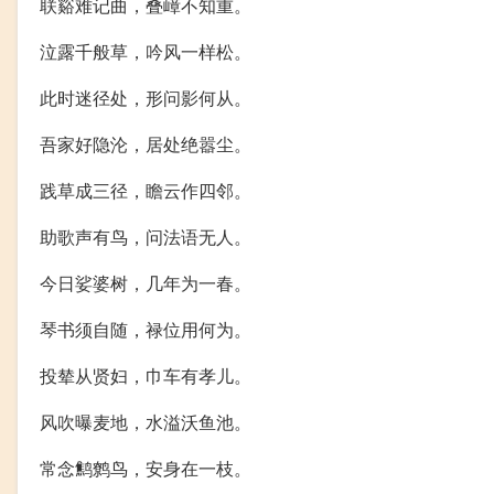
联谿难记曲，叠嶂不知重。
泣露千般草，吟风一样松。
此时迷径处，形问影何从。
吾家好隐沦，居处绝嚣尘。
践草成三径，瞻云作四邻。
助歌声有鸟，问法语无人。
今日娑婆树，几年为一春。
琴书须自随，禄位用何为。
投辇从贤妇，巾车有孝儿。
风吹曝麦地，水溢沃鱼池。
常念鹪鹩鸟，安身在一枝。