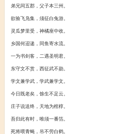
弟兄同五郡，父子本三州。
欲验飞凫集，须征白兔游。
灵瓜梦里受，神橘座中收。
乡国何迢递，同鱼寄水流。
一为书剑客，二遇圣明君。
东守文不赏，西征武不勋。
学文兼学武，学武兼学文。
今日既老矣，馀生不足云。
庄子说送终，天地为棺椁。
吾归此有时，唯须一番箔。
死将喂青蝇，吊不劳白鹤。