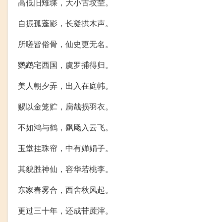
高低旧雉堞，大小古坟茔。
自振孤蓬影，长凝拱木声。
所嗟皆俗骨，仙史更无名。
鹦鹉宅西国，虞罗捕得归。
美人朝夕弄，出入在庭帏。
赐以金笼贮，扃哉损羽衣。
不如鸿与鹤，飖飏入云飞。
玉堂挂珠帘，中有婵娟子。
其貌胜神仙，容华若桃李。
东家春雾合，西舍秋风起。
更过三十年，还成苷蔗滓。