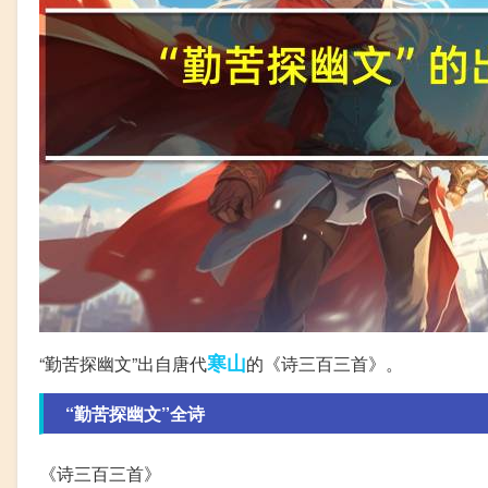
寒山
“勤苦探幽文”出自唐代
的《诗三百三首》。
“勤苦探幽文”全诗
《诗三百三首》