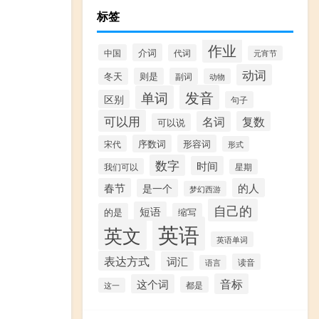
标签
作业
介词
中国
代词
元宵节
动词
冬天
则是
副词
动物
发音
单词
区别
句子
可以用
名词
复数
可以说
序数词
形容词
宋代
形式
数字
时间
我们可以
星期
春节
的人
是一个
梦幻西游
自己的
短语
的是
缩写
英语
英文
英语单词
表达方式
词汇
读音
语言
音标
这个词
都是
这一