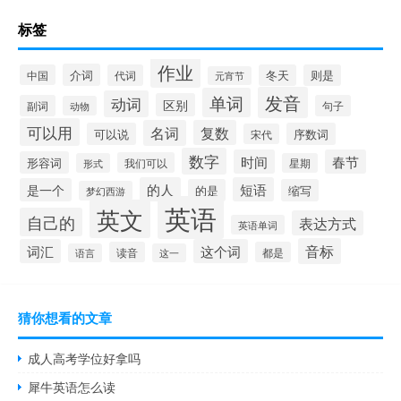
标签
作业
介词
中国
代词
冬天
则是
元宵节
发音
单词
动词
区别
副词
句子
动物
可以用
名词
复数
可以说
序数词
宋代
数字
时间
春节
形容词
我们可以
形式
星期
的人
短语
是一个
的是
缩写
梦幻西游
英语
英文
自己的
表达方式
英语单词
音标
词汇
这个词
读音
都是
语言
这一
猜你想看的文章
成人高考学位好拿吗
犀牛英语怎么读