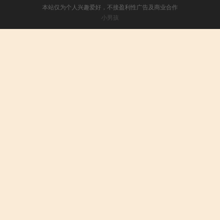
本站仅为个人兴趣爱好，不接盈利性广告及商业合作
小男孩