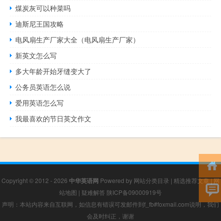
煤炭灰可以种菜吗
迪斯尼王国攻略
电风扇生产厂家大全（电风扇生产厂家）
新英文怎么写
多大年龄开始牙缝变大了
公务员英语怎么说
爱用英语怎么写
我最喜欢的节日英文作文
Copyright © 2012 - 2026
中华英语网
Powered by
网站分类目录
|
精选推荐文章
|
网
站地图
|
疑难解答
陕ICP备09000919号
声明：本站内容来自互联网，如信息有错误可发邮件到f_fb#foxmail.com说明，我们
会及时纠正，谢谢