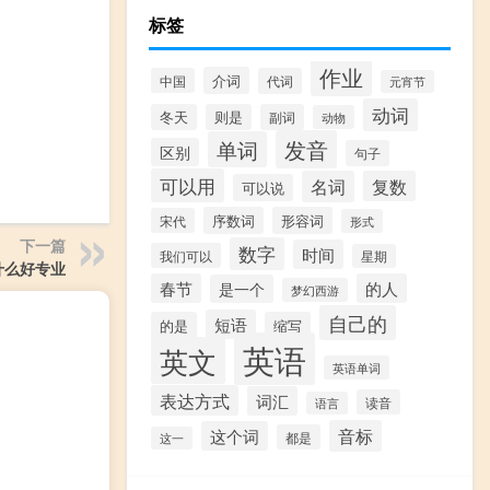
标签
作业
介词
中国
代词
元宵节
动词
冬天
则是
副词
动物
发音
单词
区别
句子
可以用
名词
复数
可以说
序数词
形容词
宋代
形式
下一篇
数字
时间
我们可以
星期
什么好专业
春节
的人
是一个
梦幻西游
自己的
短语
的是
缩写
英语
英文
英语单词
表达方式
词汇
读音
语言
音标
这个词
都是
这一