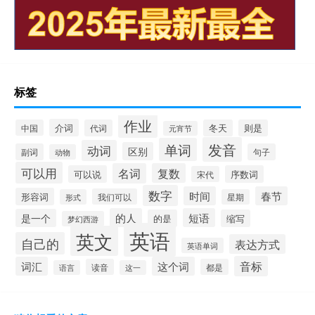
标签
作业
介词
中国
代词
冬天
则是
元宵节
发音
单词
动词
区别
副词
句子
动物
可以用
名词
复数
可以说
序数词
宋代
数字
时间
春节
形容词
我们可以
形式
星期
的人
短语
是一个
的是
缩写
梦幻西游
英语
英文
自己的
表达方式
英语单词
音标
词汇
这个词
读音
都是
语言
这一