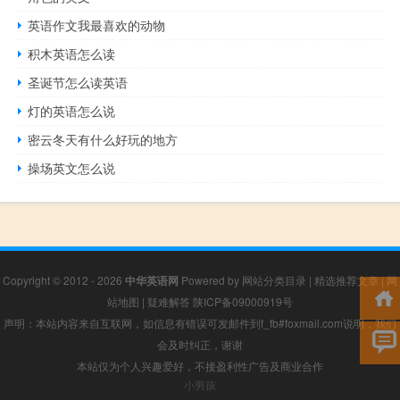
英语作文我最喜欢的动物
积木英语怎么读
圣诞节怎么读英语
灯的英语怎么说
密云冬天有什么好玩的地方
操场英文怎么说
Copyright © 2012 - 2026
中华英语网
Powered by
网站分类目录
|
精选推荐文章
|
网
站地图
|
疑难解答
陕ICP备09000919号
声明：本站内容来自互联网，如信息有错误可发邮件到f_fb#foxmail.com说明，我们
会及时纠正，谢谢
本站仅为个人兴趣爱好，不接盈利性广告及商业合作
小男孩