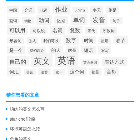
作业
介词
中国
代词
冬天
则是
元宵节
发音
单词
动词
区别
副词
句子
动物
可以用
名词
复数
可以说
序数词
宋代
数字
时间
春节
形容词
我们可以
形式
星期
的人
短语
是一个
的是
缩写
梦幻西游
英语
英文
自己的
表达方式
英语单词
音标
词汇
这个词
读音
都是
语言
这一
猜你想看的文章
鸡肉的英文怎么写
star chef攻略
环境英语怎么读
角色的英文