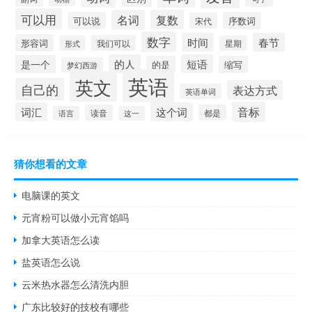
可以用
名词
复数
可以说
序数词
宋代
数字
时间
春节
形容词
我们可以
形式
星期
的人
短语
是一个
的是
缩写
梦幻西游
英语
英文
自己的
表达方式
英语单词
音标
词汇
这个词
读音
都是
语言
这一
猜你想看的文章
电脑课的英文
元宵粉可以做小元宵馅吗
加拿大英语怎么读
盐英语怎么说
云米热水器怎么清洗内胆
广东比较好的技校有哪些