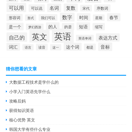
可以用
名词
复数
可以说
序数词
宋代
数字
时间
春节
形容词
我们可以
形式
星期
的人
短语
是一个
的是
缩写
梦幻西游
英语
英文
自己的
表达方式
英语单词
音标
词汇
这个词
读音
都是
语言
这一
猜你想看的文章
大数据工程技术是学什么的
小学入门英语先学什么
攻略后妈
获得知识英语
核心优势 英文
韩国大学有些什么专业