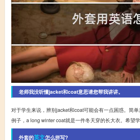
老师我没听懂jacket和coat意思请您帮我讲讲。
对于学生来说，辨别jacket和coat可能会有一点困惑。简单
例子，a long winter coat就是一件冬天穿的长大衣
英文
外套的
怎么拼写?