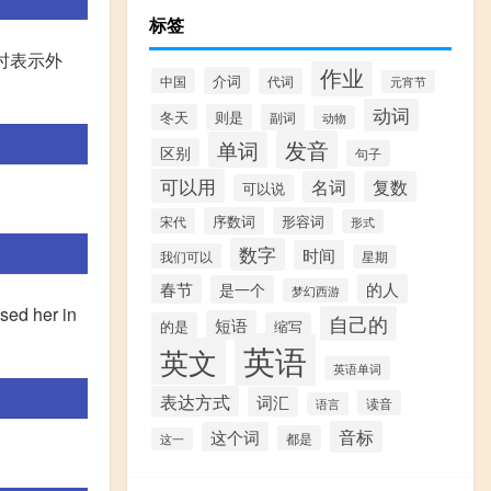
标签
词时表示外
作业
介词
中国
代词
元宵节
动词
冬天
则是
副词
动物
发音
单词
区别
句子
可以用
名词
复数
可以说
序数词
形容词
宋代
形式
数字
时间
我们可以
星期
春节
的人
是一个
梦幻西游
 her in
自己的
短语
的是
缩写
英语
英文
英语单词
表达方式
词汇
读音
语言
音标
这个词
都是
这一