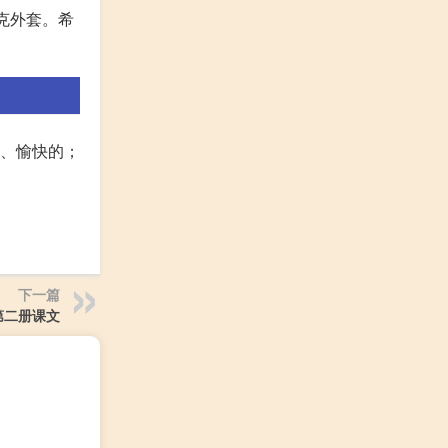
夹克外套。希
的、愉快的；
下一篇
第二册课文