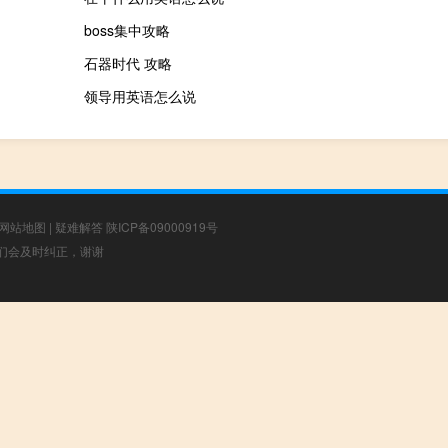
boss集中攻略
石器时代 攻略
领导用英语怎么说
网站地图
|
疑难解答
陕ICP备09000919号
，我们会及时纠正，谢谢