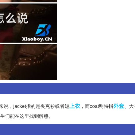
上衣
外套
来说，jacket指的是夹克衫或者短
，而coat则特指
、大
。希望学生们能在这里找到解惑。