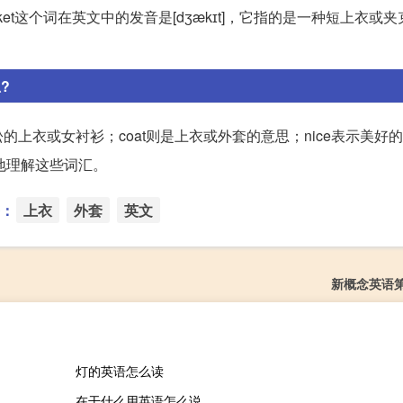
ket这个词在英文中的发音是[dʒækɪt]，它指的是一种短上衣或
思?
松的上衣或女衬衫；coat则是上衣或外套的意思；nice表示美好
好地理解这些词汇。
：
上衣
外套
英文
新概念英语
灯的英语怎么读
在干什么用英语怎么说