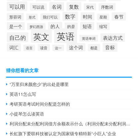
可以用
名词
复数
可以说
序数词
宋代
数字
时间
春节
形容词
我们可以
形式
星期
的人
短语
是一个
的是
缩写
梦幻西游
英语
英文
自己的
表达方式
英语单词
音标
词汇
这个词
读音
都是
语言
这一
猜你想看的文章
“万里归来颜愈少”的出处是哪里
英语11怎么写
考研英语考试时间分配是怎样的
小提琴怎么读英语
利润分配未分配利润借方余额表示什么（利润分配未分配利润借方余额表示）
长虹旗下爱联科技被认定为国家级专精特新“小巨人”企业