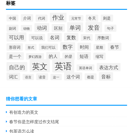
标签
作业
介词
中国
代词
冬天
则是
元宵节
发音
单词
动词
区别
副词
句子
动物
可以用
名词
复数
可以说
序数词
宋代
数字
时间
春节
形容词
我们可以
形式
星期
的人
短语
是一个
的是
缩写
梦幻西游
英语
英文
自己的
表达方式
英语单词
音标
词汇
这个词
读音
都是
语言
这一
猜你想看的文章
有创造力的英文
春节你是怎样度过作文结尾
包英语怎么读