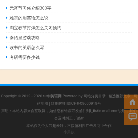
元宵节习俗介绍300字
难忘的用英语怎么说
淘宝春节打烊怎么关闭预约
秦始皇游戏攻略
读书的英语怎么写
考研需要多少钱
Copyright © 2012 - 2026
中华英语网
Powered by
网站分类目录
|
精选推荐文章
|
网
站地图
|
疑难解答
陕ICP备09000919号
声明：本站内容来自互联网，如信息有错误可发邮件到f_fb#foxmail.com说明，我们
会及时纠正，谢谢
本站仅为个人兴趣爱好，不接盈利性广告及商业合作
小男孩