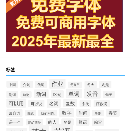
标签
作业
介词
中国
代词
冬天
则是
元宵节
发音
单词
动词
区别
副词
句子
动物
可以用
名词
复数
可以说
序数词
宋代
数字
时间
春节
形容词
我们可以
形式
星期
的人
短语
是一个
的是
缩写
梦幻西游
英语