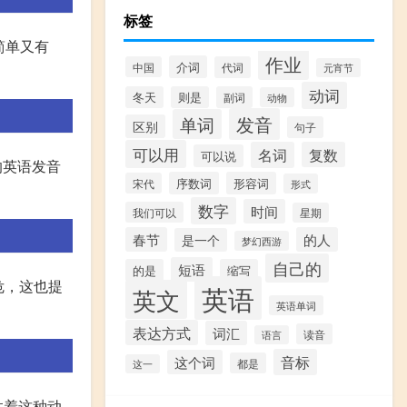
标签
既简单又有
作业
介词
中国
代词
元宵节
动词
冬天
则是
副词
动物
发音
单词
区别
句子
可以用
名词
复数
可以说
动物的英语发音
序数词
形容词
宋代
形式
数字
时间
我们可以
星期
春节
的人
是一个
梦幻西游
自己的
短语
的是
缩写
危，这也提
英语
英文
英语单词
表达方式
词汇
读音
语言
音标
这个词
都是
这一
达着这种动