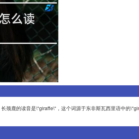
音是\"giraffe\"，这个词源于东非斯瓦西里语中的\"giri