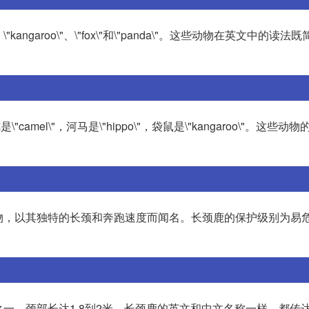
angaroo\"、\"fox\"和\"panda\"。这些动物在英文中的读法
驼是\"camel\"，河马是\"hippo\"，袋鼠是\"kangaroo\"。这些
的哺乳动物，以其独特的长颈和奔跑速度而闻名。长颈鹿的保护级别为易
地动物之一，颈部长达1.8到2米。长颈鹿的英文和中文名称一样，都传