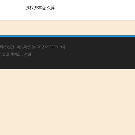
股权资本怎么算
网站地图
|
疑难解答
陕ICP备09000919号
，我们会及时纠正，谢谢