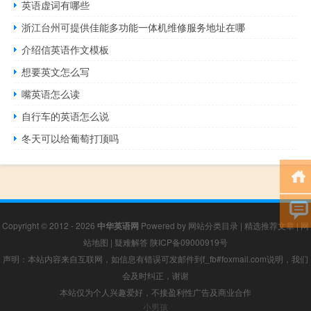
英语虚词有哪些
浙江台州可提供佳能多功能一体机维修服务地址在哪
介绍信英语作文模板
想要英文怎么写
嘴英语怎么读
自行车的英语怎么说
冬天可以给葡萄打顶吗
Copyright © 2012 - 2026
中华英语网
Powered by
网站分类目录
|
精选推荐文章
|
网
站地图
|
疑难解答
陕ICP备09000919号
声明：本站内容来自互联网，如信息有错误可发邮件到f_fb#foxmail.com说明，我们
会及时纠正，谢谢
本站仅为个人兴趣爱好，不接盈利性广告及商业合作
小男孩