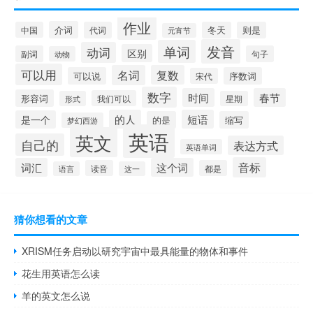
作业
介词
中国
代词
冬天
则是
元宵节
发音
单词
动词
区别
副词
句子
动物
可以用
名词
复数
可以说
序数词
宋代
数字
时间
春节
形容词
我们可以
形式
星期
的人
短语
是一个
的是
缩写
梦幻西游
英语
英文
自己的
表达方式
英语单词
音标
词汇
这个词
读音
都是
语言
这一
猜你想看的文章
XRISM任务启动以研究宇宙中最具能量的物体和事件
花生用英语怎么读
羊的英文怎么说